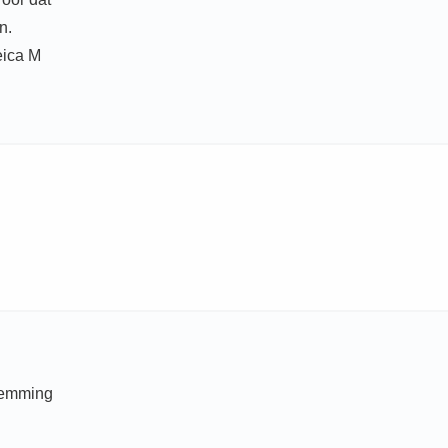
n.
eica M
stemming