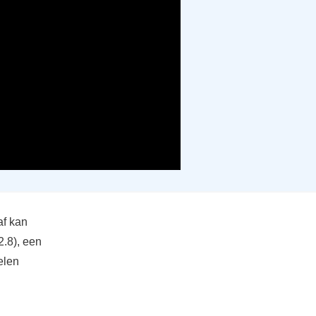
af kan
2.8), een
elen