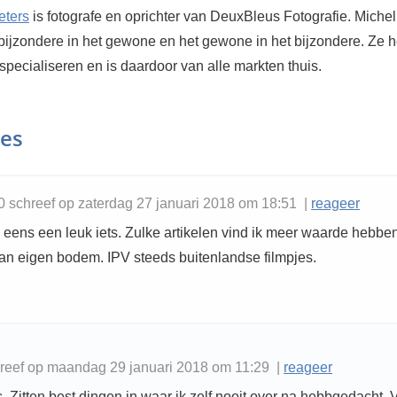
eters
is fotografe en oprichter van DeuxBleus Fotografie. Michel
bijzondere in het gewone en het gewone in het bijzondere. Ze h
 specialiseren en is daardoor van alle markten thuis.
ies
0 schreef op zaterdag 27 januari 2018 om 18:51 |
reageer
nu eens een leuk iets. Zulke artikelen vind ik meer waarde hebbe
van eigen bodem. IPV steeds buitenlandse filmpjes.
reef op maandag 29 januari 2018 om 11:29 |
reageer
 Zitten best dingen in waar ik zelf nooit over na hebbgedacht. 