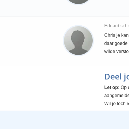
Eduard schr
Chris je kan
daar goede 
wilde versto
Deel 
Let op:
Op e
aangemelde
Wil je toch 