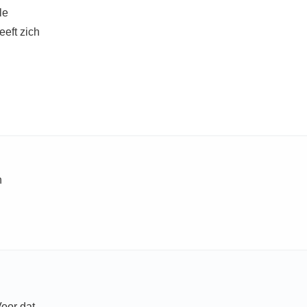
le
eeft zich
n
Voor dat