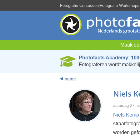
Fotografie Cursussen
|
Fotografie Workshops
Maak dez
Photofacts Academy; 100
Fotograferen wordt makkelij
home
Niels K
zaterdag 27 ja
Niels Kemp
straatfotogr
worden gefot