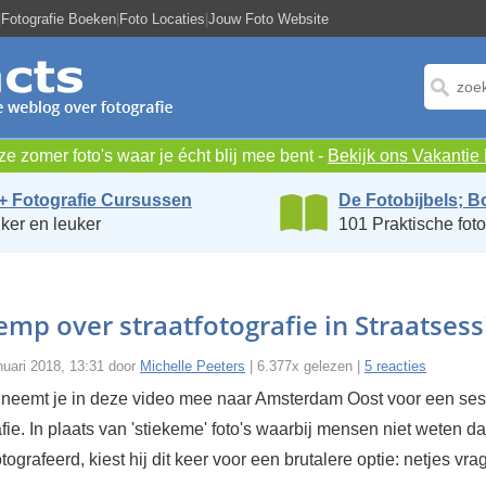
|
Fotografie Boeken
|
Foto Locaties
|
Jouw Foto Website
e zomer foto's waar je écht blij mee bent -
Bekijk ons Vakanti
+ Fotografie Cursussen
De Fotobijbels; B
ker en leuker
101 Praktische foto
emp over straatfotografie in Straatsess
nuari 2018, 13:31 door
Michelle Peeters
| 6.377x gelezen |
5 reacties
neemt je in deze video mee naar Amsterdam Oost voor een ses
afie. In plaats van 'stiekeme' foto's waarbij mensen niet weten da
ografeerd, kiest hij dit keer voor een brutalere optie: netjes vra