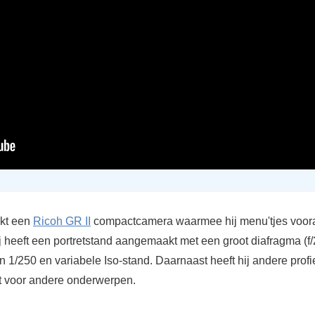
ikt een
Ricoh GR II
compactcamera waarmee hij menu'tjes voor
ij heeft een portretstand aangemaakt met een groot diafragma (f/
van 1/250 en variabele Iso-stand. Daarnaast heeft hij andere profi
 voor andere onderwerpen.