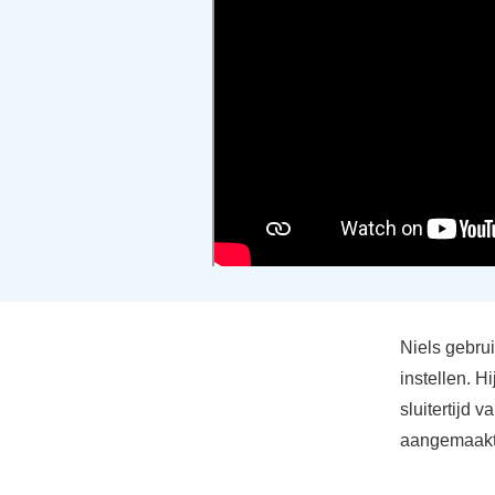
Niels gebru
instellen. H
sluitertijd 
aangemaakt