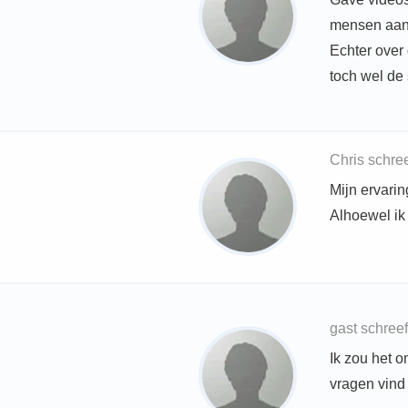
mensen aans
Echter over 
toch wel de
Chris schre
Mijn ervaring
Alhoewel ik
gast schree
Ik zou het 
vragen vind i