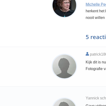
Michelle Pe
herkent het 
nooit willen
5 react
patrick18
Kijk dit is 
Fotografie 
Yannick sch
Gave videos.