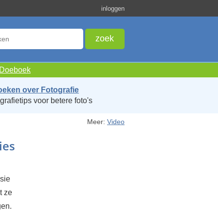
inloggen
e Doeboek
oeken over Fotografie
grafietips voor betere foto's
Meer:
Video
ies
sie
t ze
gen.