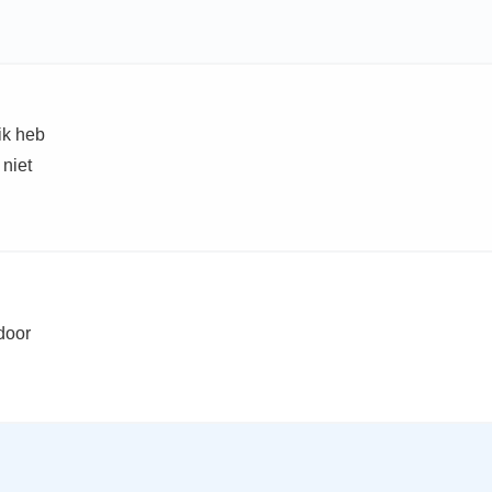
ik heb
niet
door