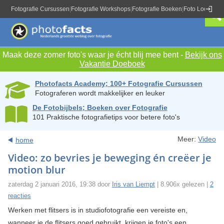
Fotografie Cursussen
|
Fotografie Workshops
|
Fotografie Boeken
|
Foto Locaties
|
Maak deze zomer foto's waar je écht blij mee bent -
Bekijk ons
Vakantie Doeboek
Photofacts Academy; 100+ Fotografie Cursussen
Fotograferen wordt makkelijker en leuker
De Fotobijbels; Boeken over Fotografie
101 Praktische fotografietips voor betere foto's
Meer:
Video
home
Video: zo bevries je beweging én creëer je
motion blur
zaterdag 2 januari 2016, 19:38 door
Iris van Liempt
| 8.906x gelezen |
2
reacties
Werken met flitsers is in studiofotografie een vereiste en,
wanneer je de flitsers goed gebruikt, krijgen je foto's een