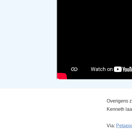
Overigens zo
Kenneth laa
Via:
Petapix