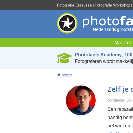
Fotografie Cursussen
|
Fotografie Workshops
Maak dez
Photofacts Academy; 100
Fotograferen wordt makkelij
home
Zelf je
donderdag 30 j
Een reparati
handig bent 
het wiel nie