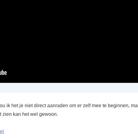
u ik het je niet direct aanraden om er zelf mee te beginnen, ma
t zien kan het wel gewoon.
el