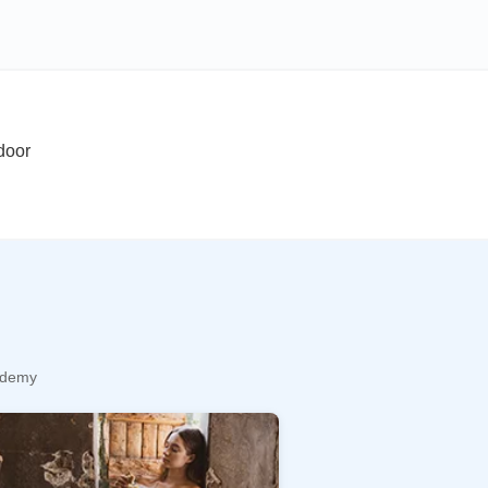
door
cademy