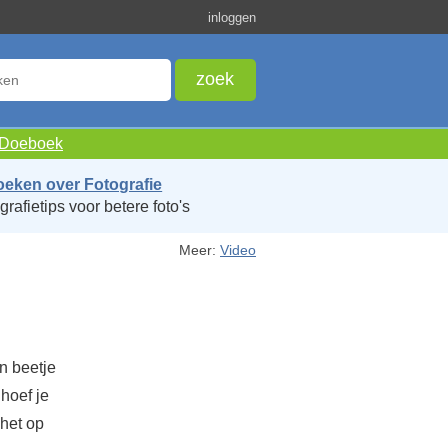
inloggen
e Doeboek
oeken over Fotografie
grafietips voor betere foto's
Meer:
Video
en beetje
 hoef je
 het op