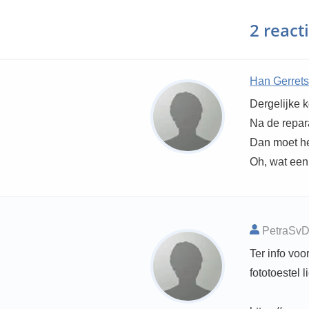
2 react
Han Gerret
Dergelijke k
Na de repar
Dan moet he
Oh, wat een
PetraSvD 
Ter info vo
fototoestel l