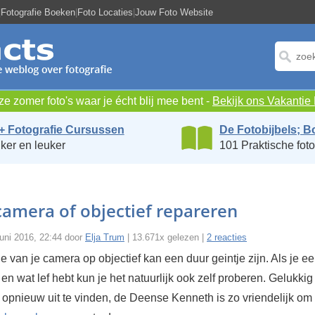
|
Fotografie Boeken
|
Foto Locaties
|
Jouw Foto Website
e zomer foto's waar je écht blij mee bent -
Bekijk ons Vakanti
+ Fotografie Cursussen
De Fotobijbels; B
ker en leuker
101 Praktische foto
 camera of objectief repareren
uni 2016, 22:44 door
Elja Trum
| 13.671x gelezen |
2 reacties
e van je camera op objectief kan een duur geintje zijn. Als je e
en wat lef hebt kun je het natuurlijk ook zelf proberen. Gelukkig
t opnieuw uit te vinden, de Deense Kenneth is zo vriendelijk om