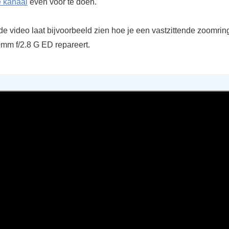
e kanaal
even voor te doen.
e video laat bijvoorbeeld zien hoe je een vastzittende zoomring
mm f/2.8 G ED repareert.