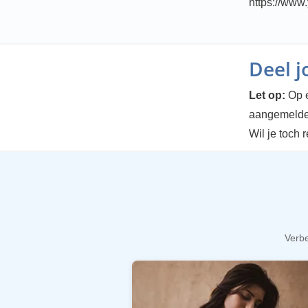
https://ww
Deel 
Let op:
Op e
aangemelde
Wil je toch 
Verbe