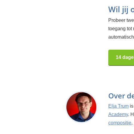
Wil jij
Probeer twee
toegang tot
automatisch.
14 dage
Over d
Elja Trum
is
Academy
. 
compositie
,