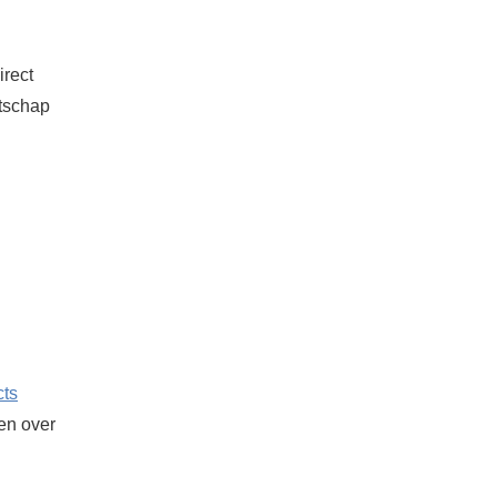
irect
atschap
cts
ken over