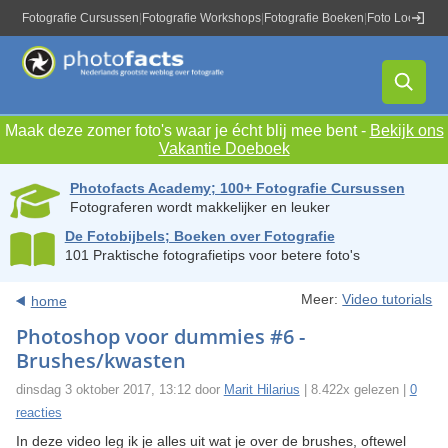
Fotografie Cursussen
|
Fotografie Workshops
|
Fotografie Boeken
|
Foto Locaties
|
Maak deze zomer foto's waar je écht blij mee bent -
Bekijk ons
Vakantie Doeboek
Photofacts Academy; 100+ Fotografie Cursussen
Fotograferen wordt makkelijker en leuker
De Fotobijbels; Boeken over Fotografie
101 Praktische fotografietips voor betere foto's
Meer:
Video tutorials
home
Photoshop voor dummies #6 -
Brushes/kwasten
dinsdag 3 oktober 2017, 13:12 door
Marit Hilarius
| 8.422x gelezen |
0
reacties
In deze video leg ik je alles uit wat je over de brushes, oftewel