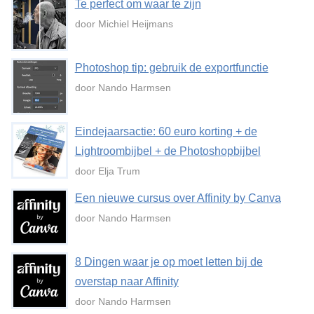
Te perfect om waar te zijn
door Michiel Heijmans
Photoshop tip: gebruik de exportfunctie
door Nando Harmsen
Eindejaarsactie: 60 euro korting + de
Lightroombijbel + de Photoshopbijbel
door Elja Trum
Een nieuwe cursus over Affinity by Canva
door Nando Harmsen
8 Dingen waar je op moet letten bij de
overstap naar Affinity
door Nando Harmsen