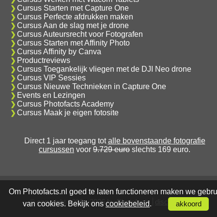
Cursus Starten met Capture One
Cursus Perfecte afdrukken maken
Cursus Aan de slag met je drone
Cursus Auteursrecht voor Fotografen
Cursus Starten met Affinity Photo
Cursus Affinity by Canva
Productreviews
Cursus Toegankelijk vliegen met de DJI Neo drone
Cursus VIP Sessies
Cursus Nieuwe Technieken in Capture One
Events en Lezingen
Cursus Photofacts Academy
Cursus Maak je eigen fotosite
Direct 1 jaar toegang tot
alle bovenstaande fotografie
cursussen
voor
9.729 euro
slechts 169 euro.
Om Photofacts.nl goed te laten functioneren maken we gebru
© copyright 2006 - 2026 by Photofacts
disclaimer
van cookies. Bekijk ons
cookiebeleid
.
akkoord