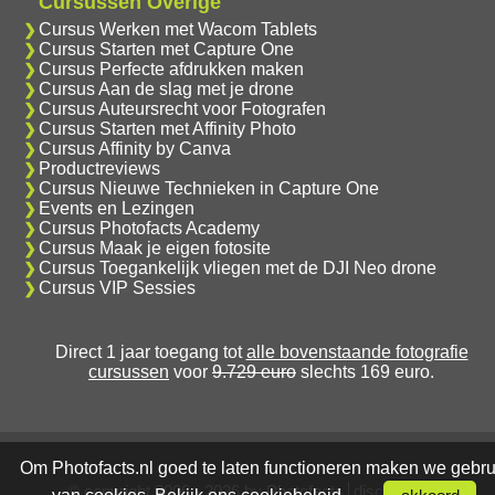
Cursussen Overige
Cursus Werken met Wacom Tablets
Cursus Starten met Capture One
Cursus Perfecte afdrukken maken
Cursus Aan de slag met je drone
Cursus Auteursrecht voor Fotografen
Cursus Starten met Affinity Photo
Cursus Affinity by Canva
Productreviews
Cursus Nieuwe Technieken in Capture One
Events en Lezingen
Cursus Photofacts Academy
Cursus Maak je eigen fotosite
Cursus Toegankelijk vliegen met de DJI Neo drone
Cursus VIP Sessies
Direct 1 jaar toegang tot
alle bovenstaande fotografie
cursussen
voor
9.729 euro
slechts 169 euro.
Om Photofacts.nl goed te laten functioneren maken we gebru
© copyright 2006 - 2026 by Photofacts
disclaimer