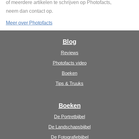
of meerdere artikelen te schrijven op Photofacts,
neem dan contact op.
Meer over Photofacts
Blog
Reviews
Photofacts video
Boeken
Tips & Truuks
Boeken
De Portretbijbel
De Landschapsbijbel
De Fotografiebijbel