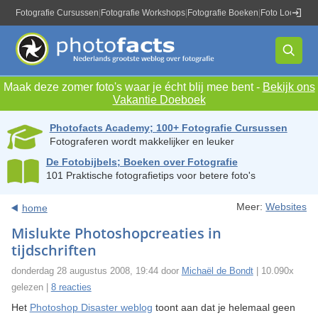
Fotografie Cursussen
|
Fotografie Workshops
|
Fotografie Boeken
|
Foto Locaties
|
Maak deze zomer foto's waar je écht blij mee bent -
Bekijk ons
Vakantie Doeboek
Photofacts Academy; 100+ Fotografie Cursussen
Fotograferen wordt makkelijker en leuker
De Fotobijbels; Boeken over Fotografie
101 Praktische fotografietips voor betere foto's
Meer:
Websites
home
Mislukte Photoshopcreaties in
tijdschriften
donderdag 28 augustus 2008, 19:44 door
Michaël de Bondt
| 10.090x
gelezen |
8 reacties
Het
Photoshop Disaster weblog
toont aan dat je helemaal geen