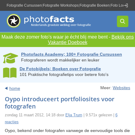
Fotografie Cursussen
|
Fotografie Workshops
|
Fotografie Boeken
|
Foto Locaties
|
Maak deze zomer foto's waar je écht blij mee bent -
Bekijk ons
Vakantie Doeboek
Photofacts Academy; 100+ Fotografie Cursussen
Fotograferen wordt makkelijker en leuker
De Fotobijbels; Boeken over Fotografie
101 Praktische fotografietips voor betere foto's
Meer:
Websites
home
Oypo introduceert portfoliosites voor
fotografen
zondag 11 maart 2012, 14:18 door
Elja Trum
| 9.571x gelezen |
6
reacties
Oypo, bekend onder fotografen vanwege de eenvoudige tools die