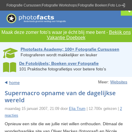
Fotografie Cursussen
|
Fotografie Workshops
|
Fotografie Boeken
|
Foto Locaties
|
Maak deze zomer foto's waar je écht blij mee bent -
Bekijk ons
Vakantie Doeboek
Photofacts Academy; 100+ Fotografie Cursussen
Fotograferen wordt makkelijker en leuker
De Fotobijbels; Boeken over Fotografie
101 Praktische fotografietips voor betere foto's
Meer:
Websites
home
Supermacro opname van de dagelijkse
wereld
maandag 15 januari 2007, 21:09 door
Elja Trum
| 12.700x gelezen |
2
reacties
Opnieuw een site die we jullie niet willen onthouden. Ditmaal de
wonderbaarlijke site van Oliver Meckes (fotograaf) en Nicole