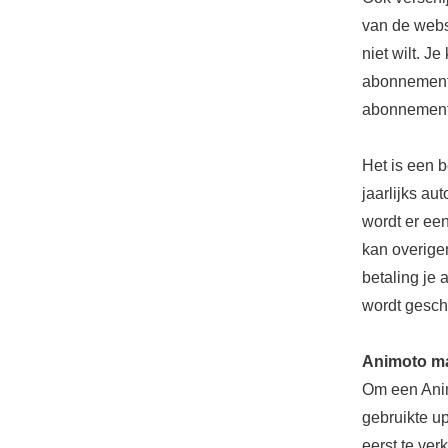
van de websi
niet wilt. J
abonnement k
abonnement 
Het is een b
jaarlijks au
wordt er ee
kan overige
betaling je
wordt gesch
Animoto m
Om een Animo
gebruikte up
eerst te ver