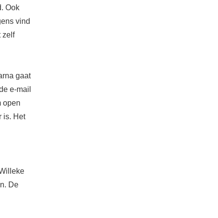
d. Ook
gens vind
 zelf
aarna gaat
 de e-mail
rm open
 is. Het
 Willeke
en. De