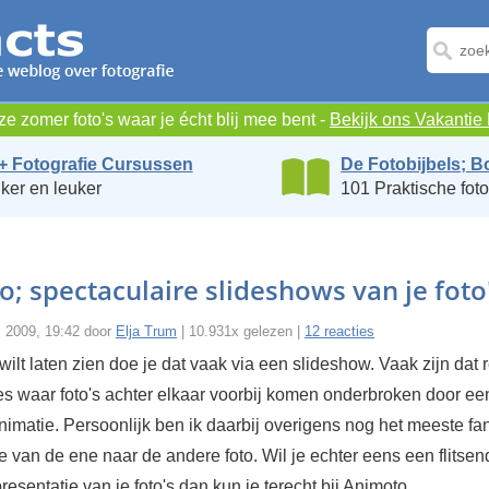
e zomer foto's waar je écht blij mee bent -
Bekijk ons Vakanti
+ Fotografie Cursussen
De Fotobijbels; B
ker en leuker
101 Praktische foto
; spectaculaire slideshows van je foto
i 2009, 19:42 door
Elja Trum
| 10.931x gelezen |
12 reacties
s wilt laten zien doe je dat vaak via een slideshow. Vaak zijn dat r
jes waar foto's achter elkaar voorbij komen onderbroken door ee
imatie. Persoonlijk ben ik daarbij overigens nog het meeste fa
 van de ene naar de andere foto. Wil je echter eens een flitse
resentatie van je foto's dan kun je terecht bij Animoto.