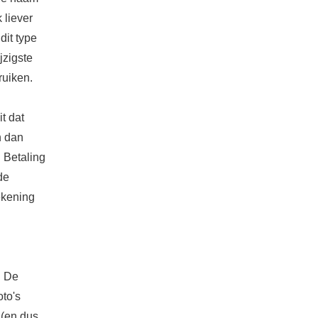
 liever
dit type
jzigste
ruiken.
t dat
n dan
 Betaling
de
ekening
. De
oto's
 (en dus