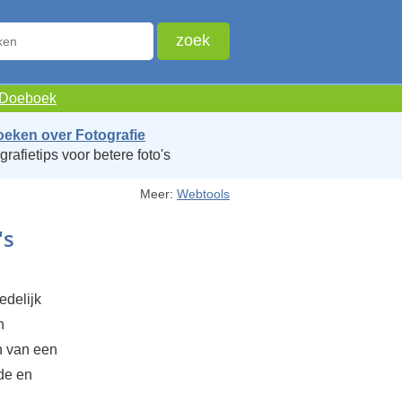
e Doeboek
oeken over Fotografie
grafietips voor betere foto's
Meer:
Webtools
's
edelijk
n
n van een
nde en