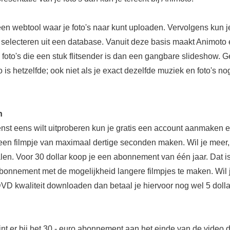
een webtool waar je foto's naar kunt uploaden. Vervolgens kun 
 selecteren uit een database. Vanuit deze basis maakt Animoto
 foto's die een stuk flitsender is dan een gangbare slideshow. 
 is hetzelfde; ook niet als je exact dezelfde muziek en foto's n
n
enst eens wilt uitproberen kun je gratis een account aanmaken 
een filmpje van maximaal dertige seconden maken. Wil je meer
len. Voor 30 dollar koop je een abonnement van één jaar. Dat is
bonnement met de mogelijkheid langere filmpjes te maken. Wil 
DVD kwaliteit downloaden dan betaal je hiervoor nog wel 5 dolla
jnt er bij het 30,- euro abonnement aan het einde van de video