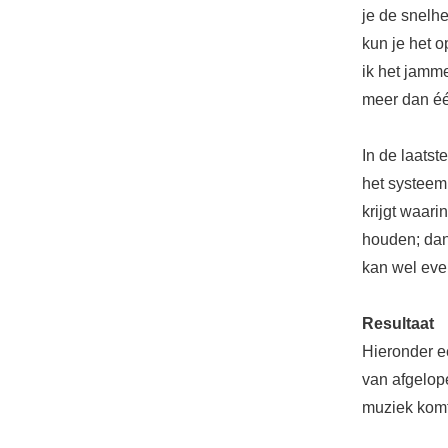
je de snelhe
kun je het o
ik het jamme
meer dan éé
In de laatst
het systeem 
krijgt waari
houden; dan 
kan wel eve
Resultaat
Hieronder ee
van afgelope
muziek komt 