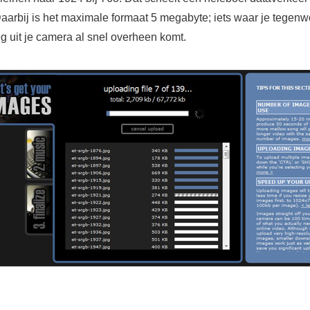
Daarbij is het maximale formaat 5 megabyte; iets waar je tegen
g uit je camera al snel overheen komt.