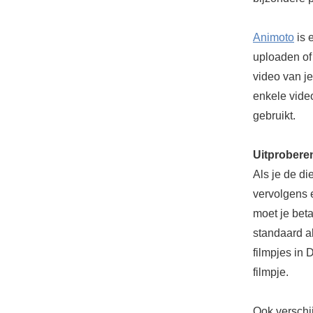
Animoto
is 
uploaden of
video van je
enkele video
gebruikt.
Uitprobere
Als je de di
vervolgens 
moet je beta
standaard a
filmpjes in 
filmpje.
Ook verschi