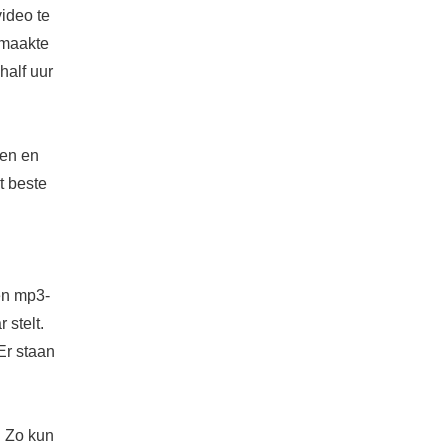
ideo te
emaakte
half uur
ren en
t beste
een mp3-
 stelt.
 Er staan
. Zo kun