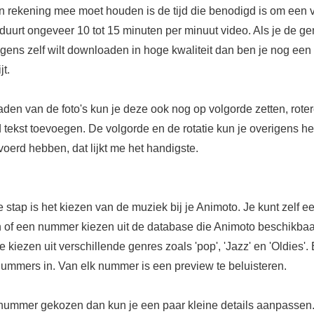
n rekening mee moet houden is de tijd die benodigd is om een v
duurt ongeveer 10 tot 15 minuten per minuut video. Als je de g
gens zelf wilt downloaden in hoge kwaliteit dan ben je nog een 
jt.
den van de foto's kun je deze ook nog op volgorde zetten, rote
 tekst toevoegen. De volgorde en de rotatie kun je overigens he
voerd hebben, dat lijkt me het handigste.
stap is het kiezen van de muziek bij je Animoto. Je kunt zelf 
n of een nummer kiezen uit de database die Animoto beschikbaar
je kiezen uit verschillende genres zoals 'pop', 'Jazz' en 'Oldies'.
nummers in. Van elk nummer is een preview te beluisteren.
nummer gekozen dan kun je een paar kleine details aanpassen