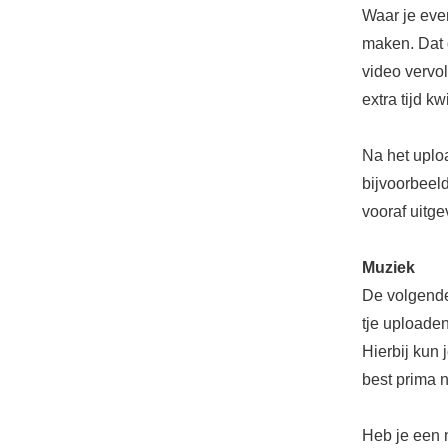
Waar je eve
maken. Dat 
video vervol
extra tijd kwi
Na het uploa
bijvoorbeeld
vooraf uitge
Muziek
De volgende 
tje uploade
Hierbij kun 
best prima 
Heb je een 