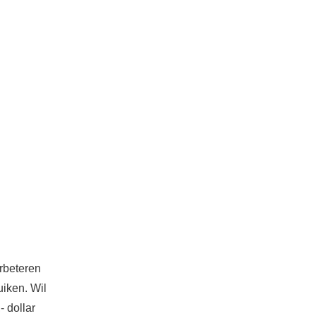
erbeteren
uiken. Wil
- dollar