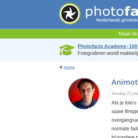
Maak dez
Photofacts Academy; 100
Fotograferen wordt makkelij
home
Animoto
dinsdag 23 jun
Als je foto'
saaie filmp
overgangsan
normale fade
bijzondere p