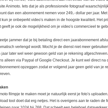
te Animoto. Iets dat je als professionele fotograaf waarschijnlijk
e kunt dan een abonnement nemen voor 249,- dollar per jaar. Met 
un je onbeperkt video's maken in de hoogste kwaliteit. Het pri
geeft je ook de mogelijkheid om je video's commercieel te geb
eetje jammer dat je bij betaling direct een jaarabonnement afslui
tomatisch verlengd wordt. Mocht je de dienst niet meer gebruike
n jaar later wel weer gewoon geld van je rekening afgeschreven.
ns alleen via Paypal of Google Checkout. Je kunt wel direct na 
 abonnement opzeggen zodat er volgend jaar geen geld van je r
reven.
aken
to filmpje te maken moet je natuurlijk eerst je foto's uploaden
load tool doet dat erg netjes. Het is overigens aan te raden de f
kleinen naar 1024 bij 768. Dat scheelt een heleboel dataverkeer