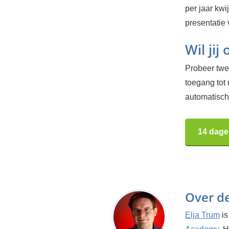
per jaar kwi
presentatie v
Wil jij
Probeer twee
toegang tot
automatisch.
14 dage
Over d
Elja Trum
is