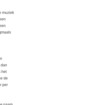
je muziek
 een
Geen
ogmaals
en
, dan
 het
je de
r per
 de naam