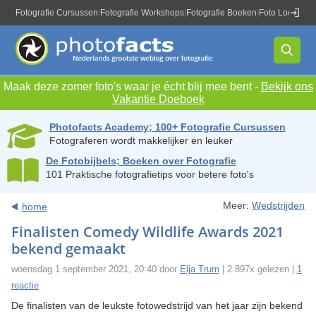
Fotografie Cursussen
|
Fotografie Workshops
|
Fotografie Boeken
|
Foto Locaties
|
Maak deze zomer foto's waar je écht blij mee bent -
Bekijk ons
Vakantie Doeboek
Photofacts Academy; 100+ Fotografie Cursussen
Fotograferen wordt makkelijker en leuker
De Fotobijbels; Boeken over Fotografie
101 Praktische fotografietips voor betere foto's
Meer:
Wedstrijden
home
Finalisten Comedy Wildlife Awards 2021
bekend gemaakt
woensdag 1 september 2021, 20:40 door
Elja Trum
| 2.897x gelezen |
1
reactie
De finalisten van de leukste fotowedstrijd van het jaar zijn bekend