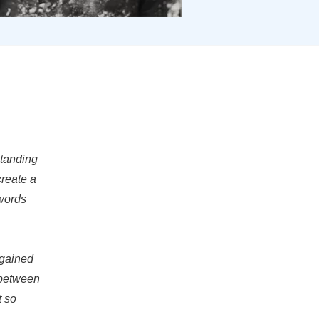
standing
create a
 words
 gained
 between
t so