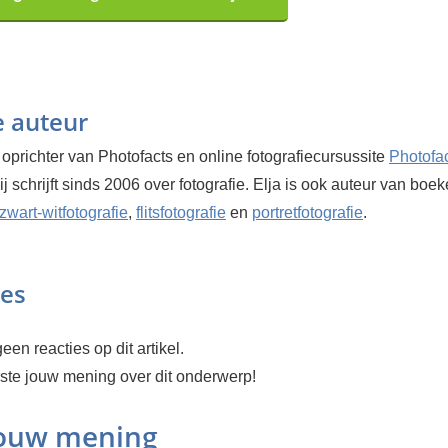
e auteur
 oprichter van Photofacts en online fotografiecursussite
Photofa
Hij schrijft sinds 2006 over fotografie. Elja is ook auteur van boe
zwart-witfotografie
,
flitsfotografie
en
portretfotografie
.
ies
een reacties op dit artikel.
rste jouw mening over dit onderwerp!
jouw mening