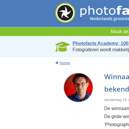
Maak dez
Photofacts Academy; 100
Fotograferen wordt makkelij
home
Winnaa
bekend
donderdag 15 a
De winnaars
De grote win
'Photographe