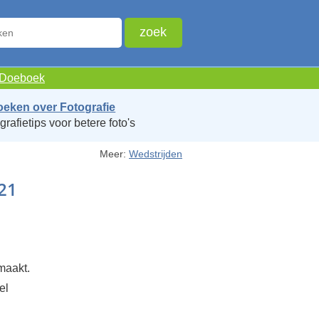
e Doeboek
oeken over Fotografie
grafietips voor betere foto's
Meer:
Wedstrijden
21
maakt.
el