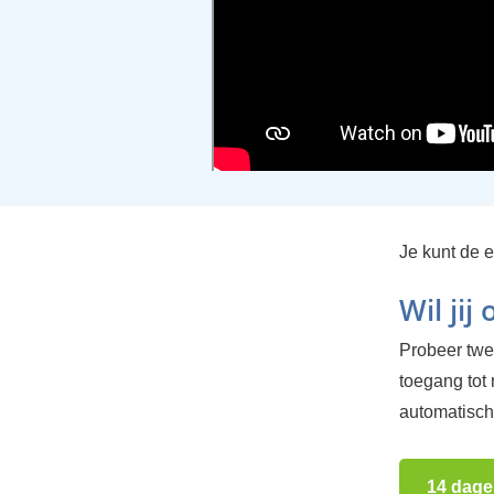
Je kunt de e
Wil jij
Probeer twee
toegang tot
automatisch.
14 dage