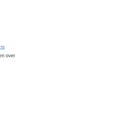
cts
ken over