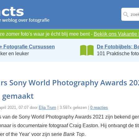
e zomer foto's waar je écht blij mee bent -
Bekijk ons Vakanti
+ Fotografie Cursussen
De Fotobijbels; B
ker en leuker
101 Praktische foto
rs Sony World Photography Awards 20
 gemaakt
pril 2021, 07:07 door
Elja Trum
| 3.597x gelezen |
0 reacties
 van de Sony World Photography Awards 2021 zijn bekend ge
naar is documentaire fotograaf Craig Easton. Hij ontvangt de tit
r of the Year' voor zijn serie
Bank Top
.