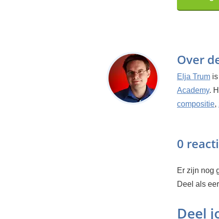
Over d
Elja Trum
is
Academy
. 
compositie
,
0 react
Er zijn nog g
Deel als ee
Deel 