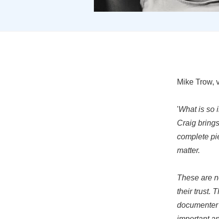
Mike Trow, v
'
What is so 
Craig brings
complete pie
matter.
These are n
their trust
documenter a
important an