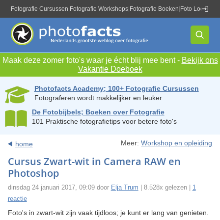
Fotografie Cursussen
|
Fotografie Workshops
|
Fotografie Boeken
|
Foto Locaties
|
Maak deze zomer foto's waar je écht blij mee bent -
Bekijk ons
Vakantie Doeboek
Photofacts Academy; 100+ Fotografie Cursussen
Fotograferen wordt makkelijker en leuker
De Fotobijbels; Boeken over Fotografie
101 Praktische fotografietips voor betere foto's
Meer:
Workshop en opleiding
home
Cursus Zwart-wit in Camera RAW en
Photoshop
dinsdag 24 januari 2017, 09:09 door
Elja Trum
| 8.528x gelezen |
1
reactie
Foto's in zwart-wit zijn vaak tijdloos; je kunt er lang van genieten.