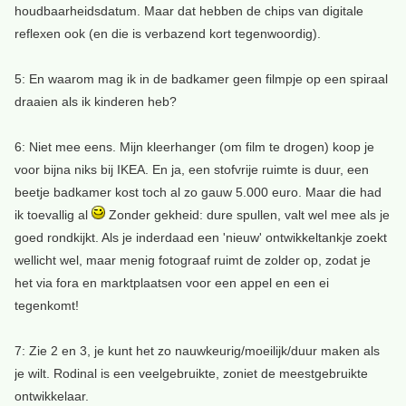
houdbaarheidsdatum. Maar dat hebben de chips van digitale
reflexen ook (en die is verbazend kort tegenwoordig).
5: En waarom mag ik in de badkamer geen filmpje op een spiraal
draaien als ik kinderen heb?
6: Niet mee eens. Mijn kleerhanger (om film te drogen) koop je
voor bijna niks bij IKEA. En ja, een stofvrije ruimte is duur, een
beetje badkamer kost toch al zo gauw 5.000 euro. Maar die had
ik toevallig al
Zonder gekheid: dure spullen, valt wel mee als je
goed rondkijkt. Als je inderdaad een 'nieuw' ontwikkeltankje zoekt
wellicht wel, maar menig fotograaf ruimt de zolder op, zodat je
het via fora en marktplaatsen voor een appel en een ei
tegenkomt!
7: Zie 2 en 3, je kunt het zo nauwkeurig/moeilijk/duur maken als
je wilt. Rodinal is een veelgebruikte, zoniet de meestgebruikte
ontwikkelaar.