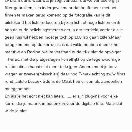
@ Bram dat is waar,wat je zegt,vandaar dat we variabele grijs
filter gebruiken,ik in iedergeval maar dat heeft meer met het
filmen te maken,terug komend op de fotografie,kan je dit
uitstekend het licht reduceren,bij zon licht of hoge lichten en ik
heb de oude belichtingsmeter weer in ere hersteld.Verder als je
geen ruis wil hebben moet je toch op 100 iso gaan zitten.Maar
terug komend op de korrel,als ik dat wilde hebben deed ik het
met tri-x en Rodinal,wel te verstaan oude tri-x niet de opvolger
=T-max, met die platgeslagen korrel(lijkt op de tegenwoordige
ruis)en die is haast niet meer te krijgen. Anders moet je tonv
vragen er zweven(misschien) daar nog T-max achting zw/w films
rond.laatste bezoek tijdens de OS.ik heb er een als aandenken
meegenomen.
En als je het echt niet kan laten........er zijn plug-ins voor elke
korrel die je maar kan bedenken,voor de digitale foto. Maar dat
wilde je niet.