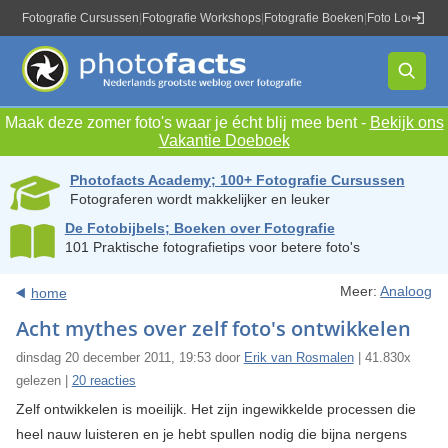
Fotografie Cursussen
|
Fotografie Workshops
|
Fotografie Boeken
|
Foto Locaties
|
Maak deze zomer foto's waar je écht blij mee bent -
Bekijk ons
Vakantie Doeboek
Photofacts Academy; 100+ Fotografie Cursussen
Fotograferen wordt makkelijker en leuker
De Fotobijbels; Boeken over Fotografie
101 Praktische fotografietips voor betere foto's
Meer:
Analoog
home
Acht mythes over zelf foto's ontwikkelen
dinsdag 20 december 2011, 19:53 door
Erik van Rosmalen
| 41.830x
gelezen |
20 reacties
Zelf ontwikkelen is moeilijk. Het zijn ingewikkelde processen die
heel nauw luisteren en je hebt spullen nodig die bijna nergens