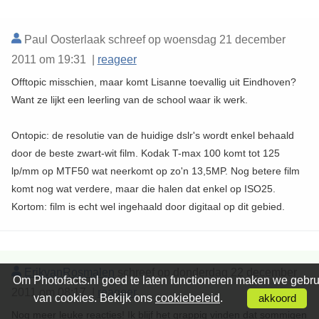
Paul Oosterlaak schreef op woensdag 21 december
2011 om 19:31 |
reageer
Offtopic misschien, maar komt Lisanne toevallig uit Eindhoven?
Want ze lijkt een leerling van de school waar ik werk.
Ontopic: de resolutie van de huidige dslr's wordt enkel behaald
door de beste zwart-wit film. Kodak T-max 100 komt tot 125
lp/mm op MTF50 wat neerkomt op zo'n 13,5MP. Nog betere film
komt nog wat verdere, maar die halen dat enkel op ISO25.
Kortom: film is echt wel ingehaald door digitaal op dit gebied.
ErikvanRosmalen
schreef op donderdag 22 december
Om Photofacts.nl goed te laten functioneren maken we gebru
2011 om 08:17 |
reageer
van cookies. Bekijk ons
cookiebeleid
.
akkoord
Nog meer leuke reacties! Ik blijf het grappig vinden dat sommigen