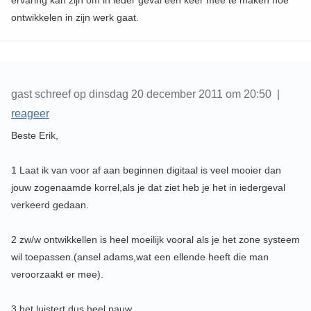
ervaring kan zijn om in ieder geval een keer mee te maken hoe
ontwikkelen in zijn werk gaat.
gast schreef op dinsdag 20 december 2011 om 20:50 |
reageer
Beste Erik,
1 Laat ik van voor af aan beginnen digitaal is veel mooier dan
jouw zogenaamde korrel,als je dat ziet heb je het in iedergeval
verkeerd gedaan.
2 zw/w ontwikkellen is heel moeilijk vooral als je het zone systeem
wil toepassen.(ansel adams,wat een ellende heeft die man
veroorzaakt er mee).
3 het luistert dus heel nauw.