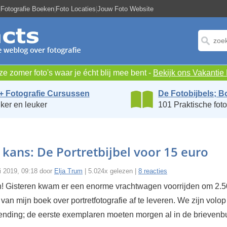
|
Fotografie Boeken
|
Foto Locaties
|
Jouw Foto Website
e zomer foto's waar je écht blij mee bent -
Bekijk ons Vakanti
+ Fotografie Cursussen
De Fotobijbels; B
ker en leuker
101 Praktische foto
 kans: De Portretbijbel voor 15 euro
i 2019, 09:18 door
Elja Trum
| 5.024x gelezen |
8 reacties
en! Gisteren kwam er een enorme vrachtwagen voorrijden om 2.
an mijn boek over portretfotografie af te leveren. We zijn volop
ending; de eerste exemplaren moeten morgen al in de brievenbu