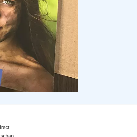
irect
atschap