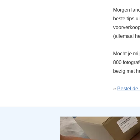
Morgen lance
beste tips u
voorverkoop
(allemaal he
Mocht je mi
800 fotograf
bezig met h
»
Bestel de 