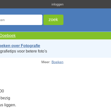
inloggen
e Doeboek
oeken over Fotografie
grafietips voor betere foto's
Meer:
Boeken
500
 bezig
s liggen.