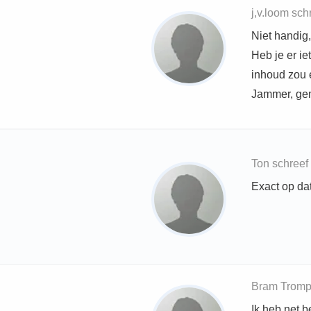
j,v.loom sc
Niet handig,
Heb je er iet
inhoud zou 
Jammer, gem
Ton schreef
Exact op dat
Bram Tromp 
Ik heb net b