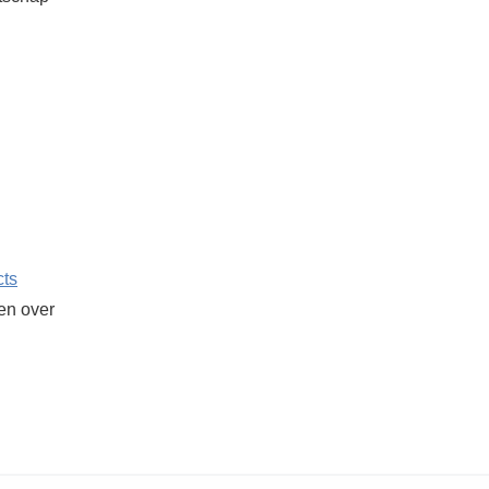
cts
ken over