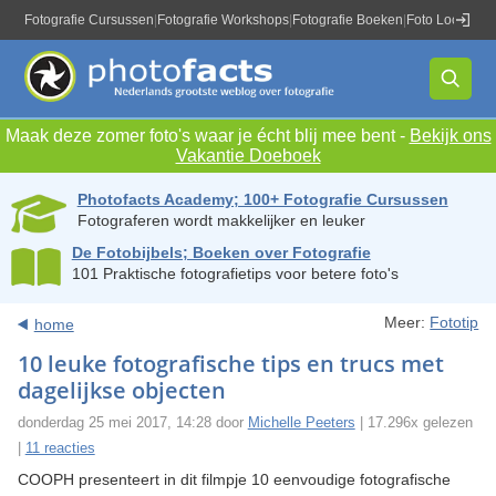
Fotografie Cursussen
|
Fotografie Workshops
|
Fotografie Boeken
|
Foto Locaties
|
Maak deze zomer foto's waar je écht blij mee bent -
Bekijk ons
Vakantie Doeboek
Photofacts Academy; 100+ Fotografie Cursussen
Fotograferen wordt makkelijker en leuker
De Fotobijbels; Boeken over Fotografie
101 Praktische fotografietips voor betere foto's
Meer:
Fototip
home
10 leuke fotografische tips en trucs met
dagelijkse objecten
donderdag 25 mei 2017, 14:28 door
Michelle Peeters
| 17.296x gelezen
|
11 reacties
COOPH presenteert in dit filmpje 10 eenvoudige fotografische