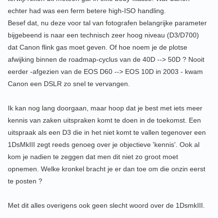
echter had was een ferm betere high-ISO handling.
Besef dat, nu deze voor tal van fotografen belangrijke parameter
bijgebeend is naar een technisch zeer hoog niveau (D3/D700)
dat Canon flink gas moet geven. Of hoe noem je de plotse
afwijking binnen de roadmap-cyclus van de 40D --> 50D ? Nooit
eerder -afgezien van de EOS D60 --> EOS 10D in 2003 - kwam
Canon een DSLR zo snel te vervangen.
Ik kan nog lang doorgaan, maar hoop dat je best met iets meer
kennis van zaken uitspraken komt te doen in de toekomst. Een
uitspraak als een D3 die in het niet komt te vallen tegenover een
1DsMkIII zegt reeds genoeg over je objectieve 'kennis'. Ook al
kom je nadien te zeggen dat men dit niet zo groot moet
opnemen. Welke kronkel bracht je er dan toe om die onzin eerst
te posten ?
Met dit alles overigens ook geen slecht woord over de 1DsmkIII.