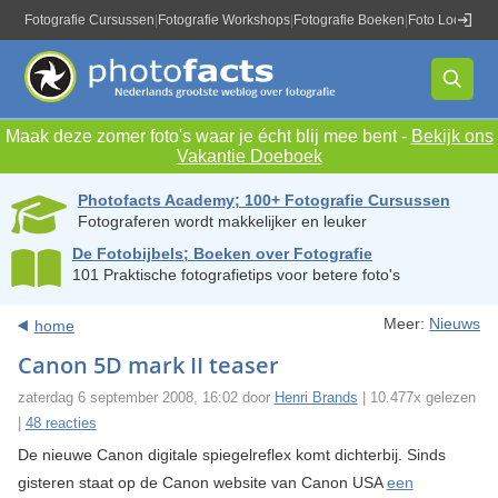
Fotografie Cursussen
|
Fotografie Workshops
|
Fotografie Boeken
|
Foto Locaties
|
Maak deze zomer foto's waar je écht blij mee bent -
Bekijk ons
Vakantie Doeboek
Photofacts Academy; 100+ Fotografie Cursussen
Fotograferen wordt makkelijker en leuker
De Fotobijbels; Boeken over Fotografie
101 Praktische fotografietips voor betere foto's
Meer:
Nieuws
home
Canon 5D mark II teaser
zaterdag 6 september 2008, 16:02 door
Henri Brands
| 10.477x gelezen
|
48 reacties
De nieuwe Canon digitale spiegelreflex komt dichterbij. Sinds
gisteren staat op de Canon website van Canon USA
een