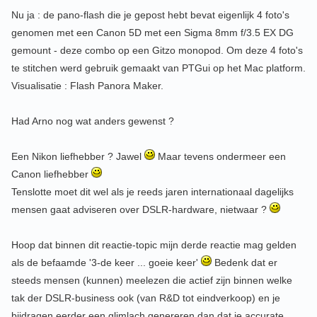
Nu ja : de pano-flash die je gepost hebt bevat eigenlijk 4 foto's
genomen met een Canon 5D met een Sigma 8mm f/3.5 EX DG
gemount - deze combo op een Gitzo monopod. Om deze 4 foto's
te stitchen werd gebruik gemaakt van PTGui op het Mac platform.
Visualisatie : Flash Panora Maker.
Had Arno nog wat anders gewenst ?
Een Nikon liefhebber ? Jawel
Maar tevens ondermeer een
Canon liefhebber
Tenslotte moet dit wel als je reeds jaren internationaal dagelijks
mensen gaat adviseren over DSLR-hardware, nietwaar ?
Hoop dat binnen dit reactie-topic mijn derde reactie mag gelden
als de befaamde '3-de keer ... goeie keer'
Bedenk dat er
steeds mensen (kunnen) meelezen die actief zijn binnen welke
tak der DSLR-business ook (van R&D tot eindverkoop) en je
bijdragen eerder een glimlach genereren dan dat je accurate