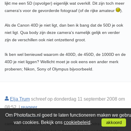
lijkt me een 5D (opvolger) eigenlijk wat overkill. Dit zijn toch meer
camera's voor de gevorderde fotograaf (of de rijke amateur
).
Als de Canon 40D je niet ligt, dan ben ik bang dat de 50D je ook
niet ligt. Qua body zijn deze camera's namelijk gelijk en verder
zijn de verschillen ook niet ontzettend groot.
Ik ben wel benieuwd waarom de 400D, de 450D, de 1000D en de
40D je niet liggen? Wellicht moet je ook eens een ander merk
proberen; Nikon, Sony of Olympus bijvoorbeeld.
Elja Trum
schreef op donderdag 11 september 2008 om
08:52 |
reageer
Om Photofacts.nl goed te laten functioneren maken we gebru
De
5D mark II teaser
blijkt langzaam verder te groeien; de
van cookies. Bekijk ons
cookiebeleid
.
akkoord
camera wordt steeds verder belicht. Echt veel extra details zijn er