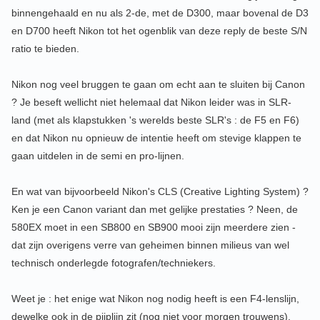
binnengehaald en nu als 2-de, met de D300, maar bovenal de D3
en D700 heeft Nikon tot het ogenblik van deze reply de beste S/N
ratio te bieden.
Nikon nog veel bruggen te gaan om echt aan te sluiten bij Canon
? Je beseft wellicht niet helemaal dat Nikon leider was in SLR-
land (met als klapstukken 's werelds beste SLR's : de F5 en F6)
en dat Nikon nu opnieuw de intentie heeft om stevige klappen te
gaan uitdelen in de semi en pro-lijnen.
En wat van bijvoorbeeld Nikon's CLS (Creative Lighting System) ?
Ken je een Canon variant dan met gelijke prestaties ? Neen, de
580EX moet in een SB800 en SB900 mooi zijn meerdere zien -
dat zijn overigens verre van geheimen binnen milieus van wel
technisch onderlegde fotografen/techniekers.
Weet je : het enige wat Nikon nog nodig heeft is een F4-lenslijn,
dewelke ook in de pijplijn zit (nog niet voor morgen trouwens).