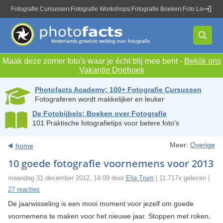
Fotografie Cursussen
|
Fotografie Workshops
|
Fotografie Boeken
|
Foto Locaties
|
Maak deze zomer foto's waar je écht blij mee bent -
Bekijk ons
Vakantie Doeboek
Photofacts Academy; 100+ Fotografie Cursussen
Fotograferen wordt makkelijker en leuker
De Fotobijbels; Boeken over Fotografie
101 Praktische fotografietips voor betere foto's
Meer:
Overige
home
10 goede fotografie voornemens voor 2013
maandag 31 december 2012, 14:09 door
Elja Trum
| 11.717x gelezen |
27 reacties
De jaarwisseling is een mooi moment voor jezelf om goede
voornemens te maken voor het nieuwe jaar. Stoppen met roken,