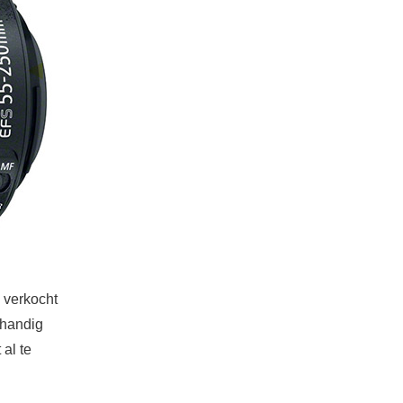
 verkocht
 handig
al te