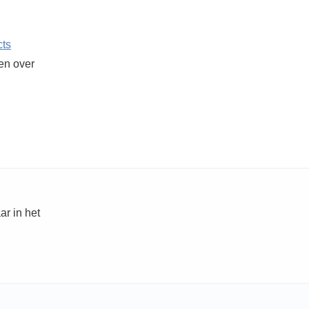
cts
ken over
ar in het