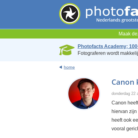
Maak dez
Photofacts Academy; 100
Fotograferen wordt makkelij
home
Canon 
donderdag 22 
Canon heeft
hiervan zij
heeft ook e
vooral geric