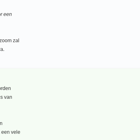
or een
ezoom zal
a.
worden
is van
en
een vele