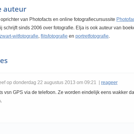
e auteur
 oprichter van Photofacts en online fotografiecursussite
Photofa
Hij schrijft sinds 2006 over fotografie. Elja is ook auteur van boe
zwart-witfotografie
,
flitsfotografie
en
portretfotografie
.
ies
eef op donderdag 22 augustus 2013 om 09:21 |
reageer
ets vsn GPS via de telefoon. Ze worden eindelijk eens wakker da
.