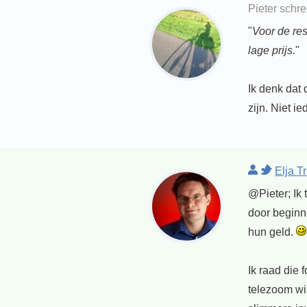
Pieter schr
"
Voor de rest
lage prijs.
"
Ik denk dat
zijn. Niet i
Elja T
@Pieter; Ik 
door beginne
hun geld.
Ik raad die 
telezoom wi