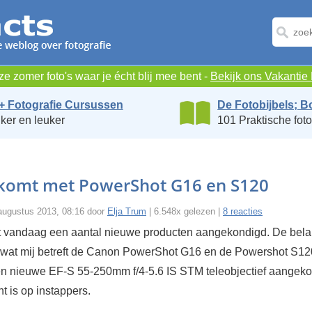
e zomer foto's waar je écht blij mee bent -
Bekijk ons Vakanti
+ Fotografie Cursussen
De Fotobijbels; B
ker en leuker
101 Praktische foto
komt met PowerShot G16 en S120
augustus 2013, 08:16 door
Elja Trum
| 6.548x gelezen |
8 reacties
 vandaag een aantal nieuwe producten aangekondigd. De belan
n wat mij betreft de Canon PowerShot G16 en de Powershot S1
en nieuwe EF-S 55-250mm f/4-5.6 IS STM teleobjectief aangeko
ht is op instappers.