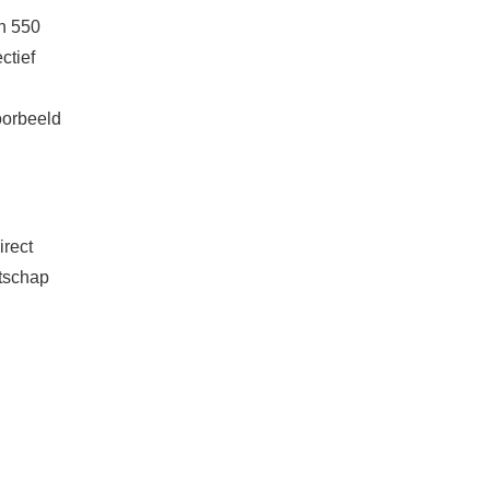
n 550
ctief
oorbeeld
irect
atschap