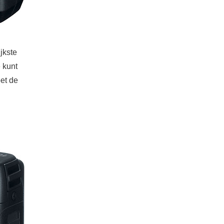
jkste
 kunt
et de