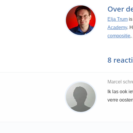
Over d
Elja Trum
is
Academy
. 
compositie
,
8 react
Marcel schr
Ik las ook i
verre oosten