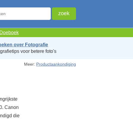
e Doeboek
oeken over Fotografie
grafietips voor betere foto's
Meer:
Productaankondiging
grijkste
20. Canon
ndigd die