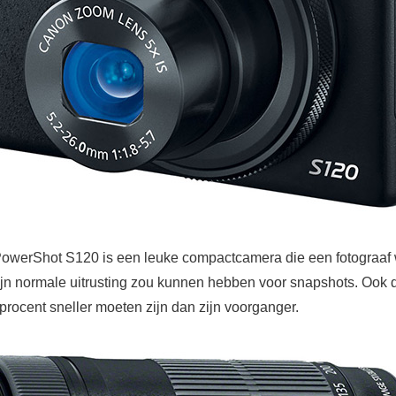
werShot S120 is een leuke compactcamera die een fotograaf w
ijn normale uitrusting zou kunnen hebben voor snapshots. Ook 
procent sneller moeten zijn dan zijn voorganger.