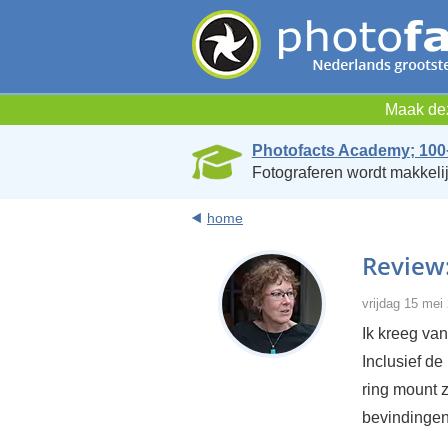
Maak dez
Photofacts Academy; 100
Fotograferen wordt makkelij
home
Review
vrijdag 15 mei
Ik kreeg va
Inclusief d
ring mount z
bevindingen