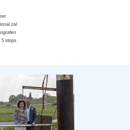
eer
ional zal
tografen
 5 stops