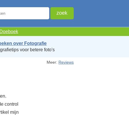
e Doeboek
oeken over Fotografie
grafietips voor betere foto's
Meer:
Reviews
ten.
e control
tikel mijn