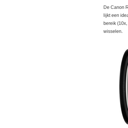
De Canon RF
lijkt een id
bereik (10x,
wisselen.