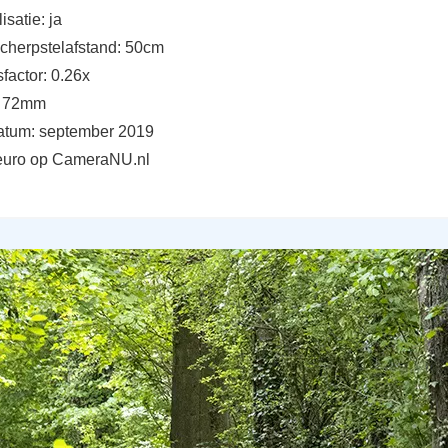
isatie: ja
scherpstelafstand: 50cm
sfactor: 0.26x
t: 72mm
atum: september 2019
9 euro op CameraNU.nl