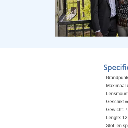
Specifi
- Brandpun
- Maximaal d
- Lensmoun
- Geschikt v
- Gewicht: 
- Lengte: 1
- Stof- en s