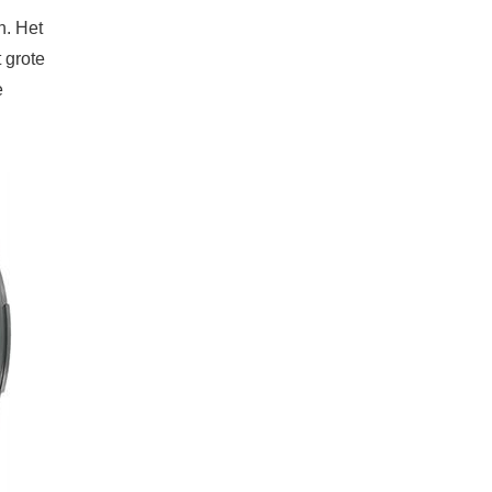
n. Het
 grote
e