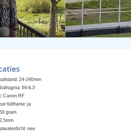
caties
tsafstand: 24-240mm
iafragma: f/4-6.3
t: Canon RF
oor fullframe: ja
750 gram
22.5mm
patwaterdicht: nee