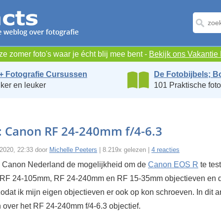
e zomer foto's waar je écht blij mee bent -
Bekijk ons Vakanti
+ Fotografie Cursussen
De Fotobijbels; B
ker en leuker
101 Praktische foto
: Canon RF 24-240mm f/4-6.3
 2020, 22:33 door
Michelle Peeters
| 8.219x gelezen |
4 reacties
n Canon Nederland de mogelijkheid om de
Canon EOS R
te tes
e RF 24-105mm, RF 24-240mm en RF 15-35mm objectieven en d
odat ik mijn eigen objectieven er ook op kon schroeven. In dit ar
 over het RF 24-240mm f/4-6.3 objectief.