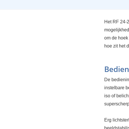
Het RF 24-2
mogelijkhed
om de hoek k
hoe zit het 
Bedien
De bediening
instelbare b
iso of belic
superscherp
Erg lichtste
beeldstabili