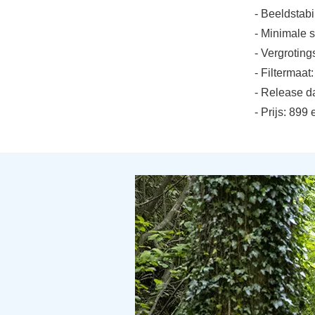
- Beeldstabil
- Minimale 
- Vergroting
- Filtermaa
- Release d
- Prijs: 89