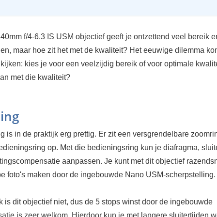
40mm f/4-6.3 IS USM objectief geeft je ontzettend veel bereik e
en, maar hoe zit het met de kwaliteit? Het eeuwige dilemma kom
ijken: kies je voor een veelzijdig bereik of voor optimale kwali
dan met die kwaliteit?
ing
 is in de praktijk erg prettig. Er zit een versgrendelbare zoomri
edieningsring op. Met die bedieningsring kun je diafragma, sluite
htingscompensatie aanpassen. Je kunt met dit objectief razendsne
e foto's maken door de ingebouwde Nano USM-scherpstelling.
rk is dit objectief niet, dus de 5 stops winst door de ingebouwde
satie is zeer welkom. Hierdoor kun je met langere sluitertijden 