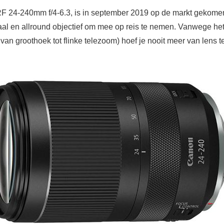
 24-240mm f/4-6.3, is in september 2019 op de markt gekome
eaal en allround objectief om mee op reis te nemen. Vanwege het
 van groothoek tot flinke telezoom) hoef je nooit meer van lens t