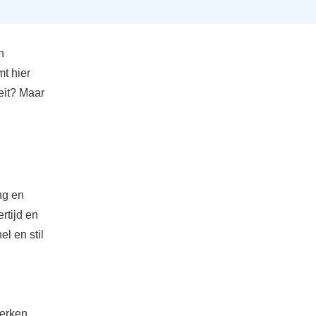
n
t hier
teit? Maar
ng en
rtijd en
l en stil
werken.