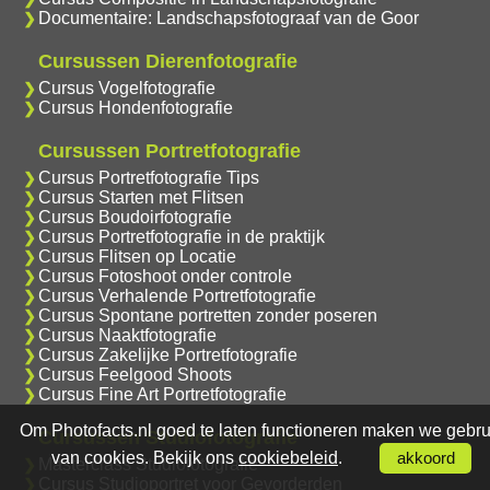
Documentaire: Landschapsfotograaf van de Goor
Cursussen Dierenfotografie
Cursus Vogelfotografie
Cursus Hondenfotografie
Cursussen Portretfotografie
Cursus Portretfotografie Tips
Cursus Starten met Flitsen
Cursus Boudoirfotografie
Cursus Portretfotografie in de praktijk
Cursus Flitsen op Locatie
Cursus Fotoshoot onder controle
Cursus Verhalende Portretfotografie
Cursus Spontane portretten zonder poseren
Cursus Naaktfotografie
Cursus Zakelijke Portretfotografie
Cursus Feelgood Shoots
Cursus Fine Art Portretfotografie
Om Photofacts.nl goed te laten functioneren maken we gebru
Cursussen Studiofotografie
van cookies. Bekijk ons
cookiebeleid
.
akkoord
Masterclass Studiofotografie
Cursus Studioportret voor Gevorderden