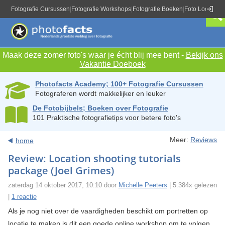
Fotografie Cursussen
|
Fotografie Workshops
|
Fotografie Boeken
|
Foto Locaties
|
Maak deze zomer foto's waar je écht blij mee bent -
Bekijk ons
Vakantie Doeboek
Photofacts Academy; 100+ Fotografie Cursussen
Fotograferen wordt makkelijker en leuker
De Fotobijbels; Boeken over Fotografie
101 Praktische fotografietips voor betere foto's
Meer:
Reviews
home
Review: Location shooting tutorials
package (Joel Grimes)
zaterdag 14 oktober 2017, 10:10 door
Michelle Peeters
| 5.384x gelezen
|
1 reactie
Als je nog niet over de vaardigheden beschikt om portretten op
locatie te maken is dit een goede online workshop om te volgen.