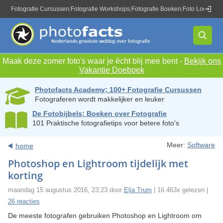
Fotografie Cursussen
|
Fotografie Workshops
|
Fotografie Boeken
|
Foto Locaties
|
Maak deze zomer foto's waar je écht blij mee bent -
Bekijk ons
Vakantie Doeboek
Photofacts Academy; 100+ Fotografie Cursussen
Fotograferen wordt makkelijker en leuker
De Fotobijbels; Boeken over Fotografie
101 Praktische fotografietips voor betere foto's
Meer:
Software
home
Photoshop en Lightroom tijdelijk met
korting
maandag 15 augustus 2016, 23:23 door
Elja Trum
| 16.463x gelezen |
26 reacties
De meeste fotografen gebruiken Photoshop en Lightroom om