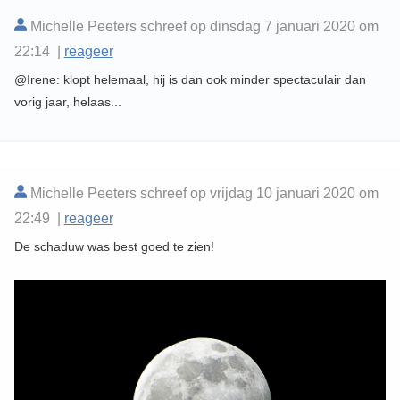
Michelle Peeters schreef op dinsdag 7 januari 2020 om
22:14 |
reageer
@Irene: klopt helemaal, hij is dan ook minder spectaculair dan
vorig jaar, helaas...
Michelle Peeters schreef op vrijdag 10 januari 2020 om
22:49 |
reageer
De schaduw was best goed te zien!