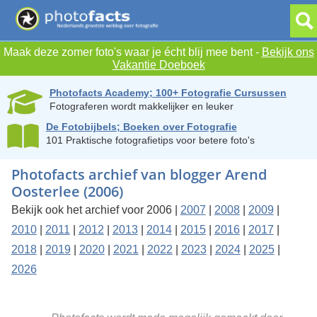
Maak deze zomer foto's waar je écht blij mee bent -
Bekijk ons
Vakantie Doeboek
Photofacts Academy; 100+ Fotografie Cursussen
Fotograferen wordt makkelijker en leuker
De Fotobijbels; Boeken over Fotografie
101 Praktische fotografietips voor betere foto's
Photofacts archief van blogger Arend
Oosterlee (2006)
Bekijk ook het archief voor 2006 |
2007
|
2008
|
2009
|
2010
|
2011
|
2012
|
2013
|
2014
|
2015
|
2016
|
2017
|
2018
|
2019
|
2020
|
2021
|
2022
|
2023
|
2024
|
2025
|
2026