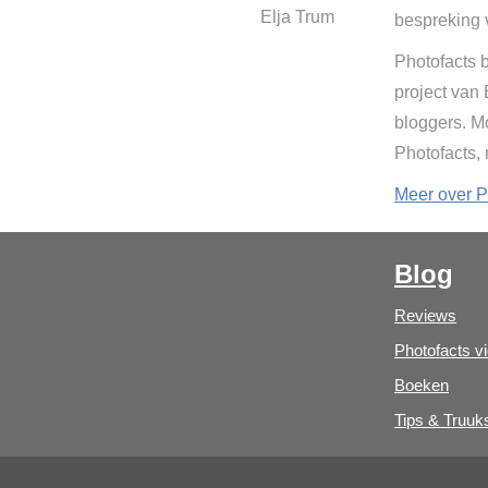
Elja Trum
bespreking 
Photofacts b
project van
bloggers. Mo
Photofacts,
Meer over P
Blog
Reviews
Photofacts v
Boeken
Tips & Truuk