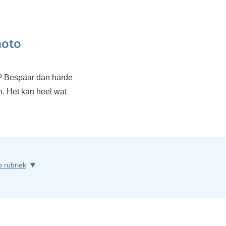
hoto
's? Bespaar dan harde
an. Het kan heel wat
p rubriek