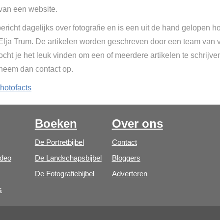
van een website.
ericht dagelijks over fotografie en is een uit de hand gelopen h
 Elja Trum. De artikelen worden geschreven door een team van vr
cht je het leuk vinden om een of meerdere artikelen te schrijve
 neem dan contact op.
hotofacts
Boeken
Over ons
De Portretbijbel
Contact
ideo
De Landschapsbijbel
Bloggers
De Fotografiebijbel
Adverteren
s