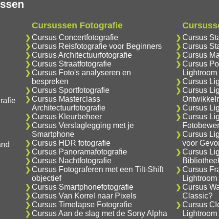
ussen
Cursussen Fotografie
Cursuss
Cursus Concertfotografie
Cursus St
Cursus Reisfotografie voor Beginners
Cursus Sta
Cursus Architectuurfotografie
Cursus Ma
Cursus Straatfotografie
Cursus Por
Cursus Foto's analyseren en
Lightroom
bespreken
Cursus Li
Cursus Sportfotografie
Cursus Li
Cursus Masterclass
Ontwikkel
rafie
Architectuurfotografie
Cursus Lig
Cursus Kleurbeheer
Cursus Li
Cursus Verslaglegging met je
Fotobewer
Smartphone
Cursus Li
Cursus HDR fotografie
voor Gevo
and
Cursus Panoramafotografie
Cursus Li
Cursus Nachtfotografie
Bibliothe
Cursus Fotograferen met een Tilt-Shift
Cursus Fr
objectief
Lightroom
Cursus Smartphonefotografie
Cursus Wat
Cursus Van Korrel naar Pixels
Classic?
Cursus Timelapse Fotografie
Cursus Cl
Cursus Aan de slag met de Sony Alpha
Lightroom