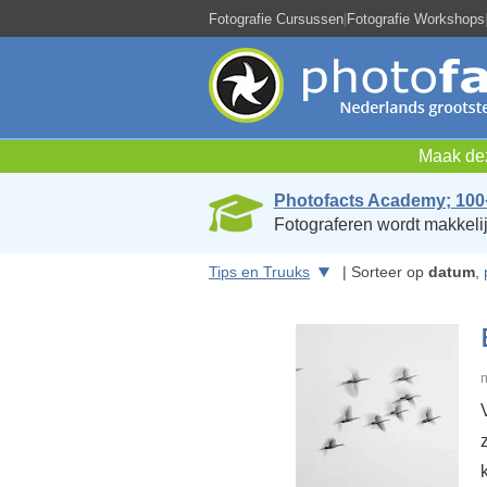
Fotografie Cursussen
|
Fotografie Workshops
Maak dez
Photofacts Academy; 100
Fotograferen wordt makkelij
Tips en Truuks
| Sorteer op
datum
,
m