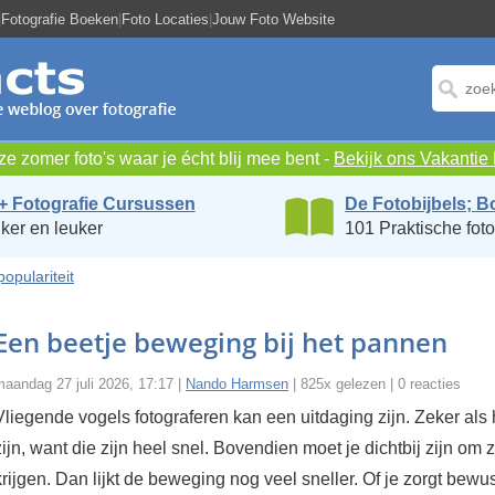
|
Fotografie Boeken
|
Foto Locaties
|
Jouw Foto Website
e zomer foto's waar je écht blij mee bent -
Bekijk ons Vakanti
+ Fotografie Cursussen
De Fotobijbels; B
ker en leuker
101 Praktische foto
populariteit
Een beetje beweging bij het pannen
aandag 27 juli 2026, 17:17 |
Nando Harmsen
| 825x gelezen | 0 reacties
Vliegende vogels fotograferen kan een uitdaging zijn. Zeker als 
zijn, want die zijn heel snel. Bovendien moet je dichtbij zijn om z
krijgen. Dan lijkt de beweging nog veel sneller. Of je zorgt bew