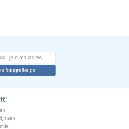
ks fotografietips
ft!
gen
zijn aan
of de