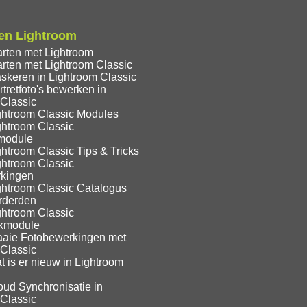
en Lightroom
arten met Lightroom
rten met Lightroom Classic
skeren in Lightroom Classic
tretfoto's bewerken in
 Classic
ghtroom Classic Modules
ghtroom Classic
module
htroom Classic Tips & Tricks
ghtroom Classic
kingen
ghtroom Classic Catalogus
rderden
ghtroom Classic
ekmodule
aaie Fotobewerkingen met
 Classic
 is er nieuw in Lightroom
oud Synchronisatie in
 Classic