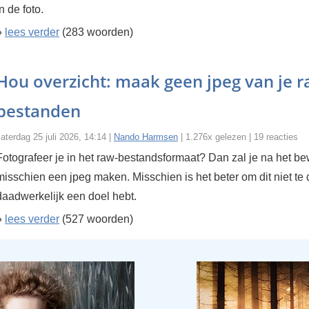
in de foto.
»
lees verder
(283 woorden)
Hou overzicht: maak geen jpeg van je r
bestanden
aterdag 25 juli 2026, 14:14 |
Nando Harmsen
| 1.276x gelezen | 19 reacties
Fotografeer je in het raw-bestandsformaat? Dan zal je na het b
misschien een jpeg maken. Misschien is het beter om dit niet te d
daadwerkelijk een doel hebt.
»
lees verder
(527 woorden)