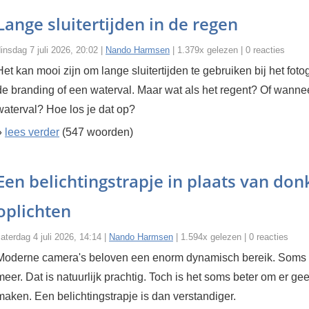
Lange sluitertijden in de regen
insdag 7 juli 2026, 20:02 |
Nando Harmsen
| 1.379x gelezen | 0 reacties
Het kan mooi zijn om lange sluitertijden te gebruiken bij het foto
de branding of een waterval. Maar wat als het regent? Of wanneer
waterval? Hoe los je dat op?
»
lees verder
(547 woorden)
Een belichtingstrapje in plaats van don
oplichten
aterdag 4 juli 2026, 14:14 |
Nando Harmsen
| 1.594x gelezen | 0 reacties
Moderne camera's beloven een enorm dynamisch bereik. Soms to
meer. Dat is natuurlijk prachtig. Toch is het soms beter om er ge
maken. Een belichtingstrapje is dan verstandiger.