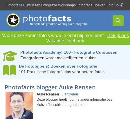
Fotografie Cursussen
|
Fotografie Workshops
|
Fotografie Boeken
|
Foto Locaties
|
Maak deze zomer foto's waar je écht blij mee bent -
Bekijk ons
Vakantie Doeboek
Photofacts Academy; 100+ Fotografie Cursussen
Fotograferen wordt makkelijker en leuker
De Fotobijbels; Boeken over Fotografie
101 Praktische fotografietips voor betere foto's
Photofacts blogger Auke Rensen
Auke Rensen
|
5 artikelen
Deze blogger heeft nog niet meer informatie over
zichzelf beschikbaar gemaakt.