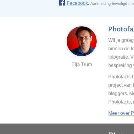
Facebook
.
Aanmelding beveiligd m
Photofac
Wil je graa
binnen de fo
fotografie. 
Elja Trum
bespreking 
Photofacts b
project van
bloggers. Mo
Photofacts,
Meer over P