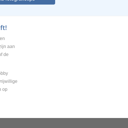
ft!
gen
zijn aan
of de
obby
ijwillige
n op