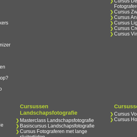
Cursus De
Fotografe
Cursus Zwa
Cursus Ana
kers
Cursus Lig
Cursus Cre
Cursus Vi
nizer
gen
hop?
o
Cursussen
Cursusse
Landschapsfotografie
Cursus Vog
Cursus Ho
Masterclass Landschapsfotografie
ie
Basiscursus Landschapsfotografie
Cursus Fotograferen met lange
sluitertijden