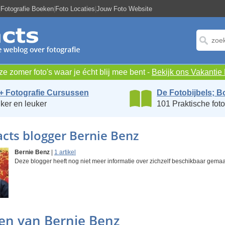
|
Fotografie Boeken
|
Foto Locaties
|
Jouw Foto Website
e zomer foto's waar je écht blij mee bent -
Bekijk ons Vakanti
+ Fotografie Cursussen
De Fotobijbels; B
ker en leuker
101 Praktische foto
cts blogger Bernie Benz
Bernie Benz
|
1 artikel
Deze blogger heeft nog niet meer informatie over zichzelf beschikbaar gemaa
len van Bernie Benz