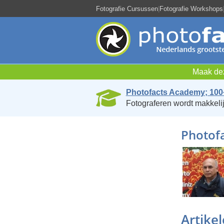
Fotografie Cursussen
|
Fotografie Workshops
Maak dez
Photofacts Academy; 100
Fotograferen wordt makkelij
Photofa
Artike