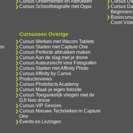
Cursus Ondernemen en Afdrukken
Cursus De
Cursus Schoolfotografie met Oypo
Cursus Da
Beginners
Basiscurs
Corel Vid
Cursussen Overige
Cursus Werken met Wacom Tablets
en
Cursus Starten met Capture One
Cursus Perfecte afdrukken maken
Cursus Aan de slag met je drone
Cursus Auteursrecht voor Fotografen
Cursus Starten met Affinity Photo
Cursus Affinity by Canva
Productreviews
Cursus Photofacts Academy
Cursus Maak je eigen fotosite
Cursus Toegankelijk vliegen met de
DJI Neo drone
Cursus VIP Sessies
Cursus Nieuwe Technieken in Capture
One
Events en Lezingen