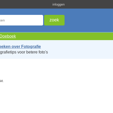
inloggen
e Doeboek
oeken over Fotografie
grafietips voor betere foto's
kt.