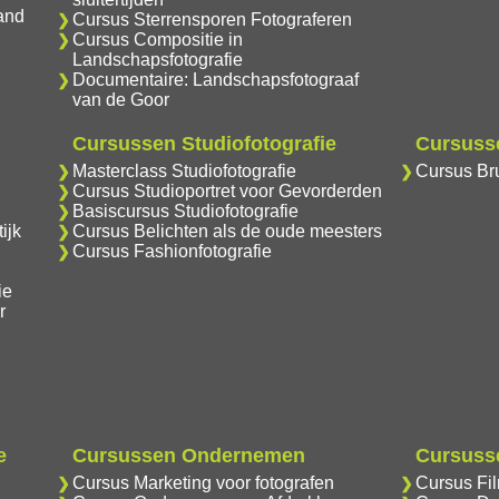
and
Cursus Sterrensporen Fotograferen
Cursus Compositie in
Landschapsfotografie
Documentaire: Landschapsfotograaf
van de Goor
Cursussen Studiofotografie
Cursusse
Masterclass Studiofotografie
Cursus Bru
Cursus Studioportret voor Gevorderden
Basiscursus Studiofotografie
ijk
Cursus Belichten als de oude meesters
Cursus Fashionfotografie
ie
r
e
Cursussen Ondernemen
Cursusse
Cursus Marketing voor fotografen
Cursus Fi