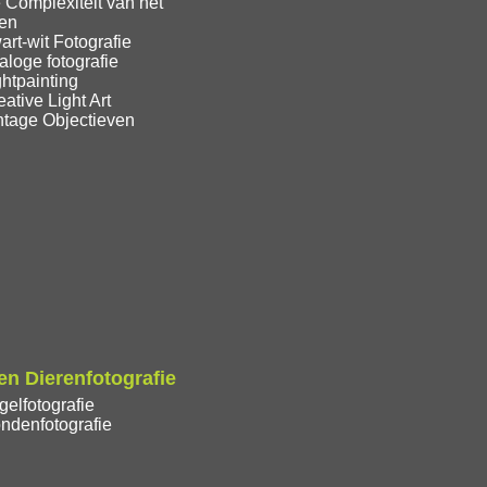
 Complexiteit van het
ren
rt-wit Fotografie
loge fotografie
htpainting
ative Light Art
ntage Objectieven
n Dierenfotografie
elfotografie
ndenfotografie