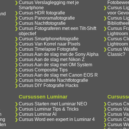
Cursus Verslaglegging met je
Fotobewer
Smartphone
Cursus Li
Cursus HDR fotografie
voor Gevo
and
Cursus Panoramafotografie
Cursus Li
Cursus Nachtfotografie
Bibliothe
Cursus Fotograferen met een Tilt-Shift
Cursus Fr
objectief
Lightroom
Cursus Smartphonefotografie
Cursus Cl
Cursus Van Korrel naar Pixels
Lightroom
Cursus Timelapse Fotografie
Cursus Wat
Cursus Aan de slag met de Sony Alpha
Classic?
Cursus Aan de slag met Nikon Z
Cursus Aan de slag met OM System
Cursus Compositie Tips
Cursus Aan de slag met Canon EOS R
Cursus Industriele Nachtfotografie
Cursus DIY Fotografie Hacks
Cursussen Luminar
Cursusse
Cursus Starten met Luminar NEO
Cursus Cr
s
Cursus Luminar Tips & Tricks
Cursus Va
n
Cursus Luminar AI
Cursus Va
ing
Cursus Word een expert in Luminar 4
Cursus Cr
den
Cursus We