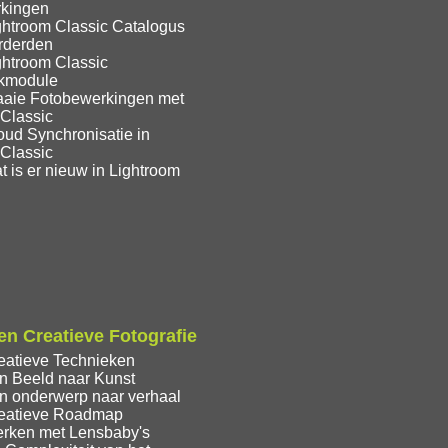
kingen
ghtroom Classic Catalogus
rderden
ghtroom Classic
ekmodule
aaie Fotobewerkingen met
 Classic
oud Synchronisatie in
 Classic
 is er nieuw in Lightroom
n Creatieve Fotografie
eatieve Technieken
n Beeld naar Kunst
n onderwerp naar verhaal
eatieve Roadmap
rken met Lensbaby's