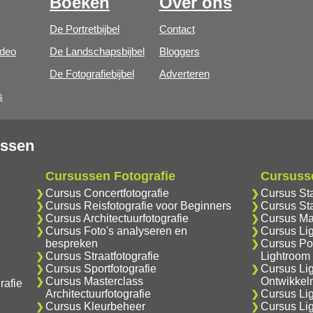
Boeken
Over ons
De Portretbijbel
Contact
ideo
De Landschapsbijbel
Bloggers
De Fotografiebijbel
Adverteren
s
ussen
Cursussen Fotografie
Cursuss
Cursus Concertfotografie
Cursus St
Cursus Reisfotografie voor Beginners
Cursus Sta
Cursus Architectuurfotografie
Cursus Ma
Cursus Foto's analyseren en
Cursus Li
bespreken
Cursus Por
Cursus Straatfotografie
Lightroom
Cursus Sportfotografie
Cursus Li
Cursus Masterclass
Ontwikkel
rafie
Architectuurfotografie
Cursus Lig
Cursus Kleurbeheer
Cursus Li