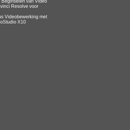
 Beginselen van Video
vinci Resolve voor
us Videobewerking met
eoStudio X10