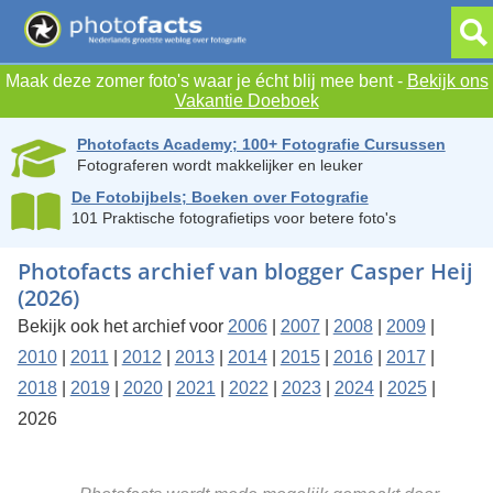
Maak deze zomer foto's waar je écht blij mee bent -
Bekijk ons
Vakantie Doeboek
Photofacts Academy; 100+ Fotografie Cursussen
Fotograferen wordt makkelijker en leuker
De Fotobijbels; Boeken over Fotografie
101 Praktische fotografietips voor betere foto's
Photofacts archief van blogger Casper Heij
(2026)
Bekijk ook het archief voor
2006
|
2007
|
2008
|
2009
|
2010
|
2011
|
2012
|
2013
|
2014
|
2015
|
2016
|
2017
|
2018
|
2019
|
2020
|
2021
|
2022
|
2023
|
2024
|
2025
|
2026