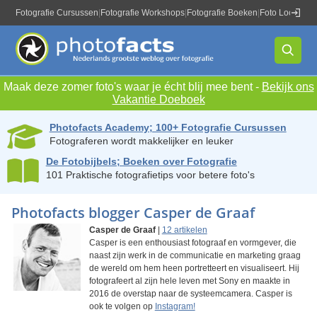
Fotografie Cursussen
|
Fotografie Workshops
|
Fotografie Boeken
|
Foto Locaties
|
Maak deze zomer foto's waar je écht blij mee bent -
Bekijk ons
Vakantie Doeboek
Photofacts Academy; 100+ Fotografie Cursussen
Fotograferen wordt makkelijker en leuker
De Fotobijbels; Boeken over Fotografie
101 Praktische fotografietips voor betere foto's
Photofacts blogger Casper de Graaf
Casper de Graaf
|
12 artikelen
Casper is een enthousiast fotograaf en vormgever, die
naast zijn werk in de communicatie en marketing graag
de wereld om hem heen portretteert en visualiseert. Hij
fotografeert al zijn hele leven met Sony en maakte in
2016 de overstap naar de systeemcamera. Casper is
ook te volgen op
Instagram!