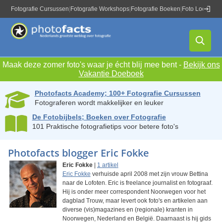
Fotografie Cursussen
|
Fotografie Workshops
|
Fotografie Boeken
|
Foto Locaties
|
Maak deze zomer foto's waar je écht blij mee bent -
Bekijk ons
Vakantie Doeboek
Photofacts Academy; 100+ Fotografie Cursussen
Fotograferen wordt makkelijker en leuker
De Fotobijbels; Boeken over Fotografie
101 Praktische fotografietips voor betere foto's
Photofacts blogger Eric Fokke
Eric Fokke
|
1 artikel
Eric Fokke
verhuisde april 2008 met zijn vrouw Bettina
naar de Lofoten. Eric is freelance journalist en fotograaf.
Hij is onder meer correspondent Noorwegen voor het
dagblad Trouw, maar levert ook foto's en artikelen aan
diverse (vis)magazines en (regionale) kranten in
Noorwegen, Nederland en België. Daarnaast is hij gids