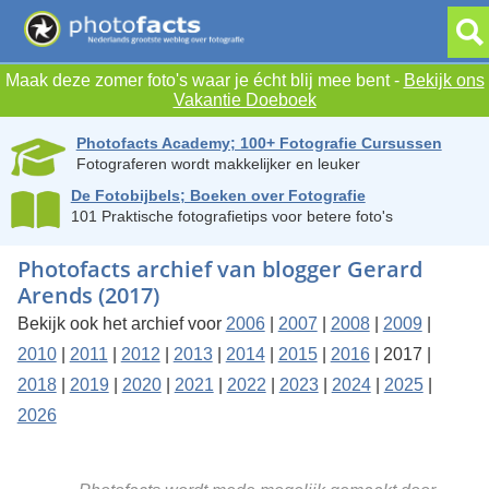
Maak deze zomer foto's waar je écht blij mee bent -
Bekijk ons
Vakantie Doeboek
Photofacts Academy; 100+ Fotografie Cursussen
Fotograferen wordt makkelijker en leuker
De Fotobijbels; Boeken over Fotografie
101 Praktische fotografietips voor betere foto's
Photofacts archief van blogger Gerard
Arends (2017)
Bekijk ook het archief voor
2006
|
2007
|
2008
|
2009
|
2010
|
2011
|
2012
|
2013
|
2014
|
2015
|
2016
| 2017 |
2018
|
2019
|
2020
|
2021
|
2022
|
2023
|
2024
|
2025
|
2026