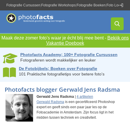
Fotografie Cursussen
|
Fotografie Workshops
|
Fotografie Boeken
|
Foto Locaties
|
Maak deze zomer foto's waar je écht blij mee bent -
Bekijk ons
Vakantie Doeboek
Photofacts Academy; 100+ Fotografie Cursussen
Fotograferen wordt makkelijker en leuker
De Fotobijbels; Boeken over Fotografie
101 Praktische fotografietips voor betere foto's
Photofacts blogger Gerwald Jens Radsma
Gerwald Jens Radsma
|
4 artikelen
Gerwald Radsma
is een gecertificeerd Photoshop
expert en geeft sinds een paar jaar les op de
Fotoacademie in Amsterdam. Zijn focus ligt in het
midden tussen techniek en creativiteit.