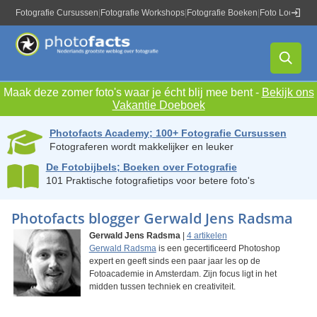
Fotografie Cursussen
|
Fotografie Workshops
|
Fotografie Boeken
|
Foto Locaties
|
Maak deze zomer foto's waar je écht blij mee bent -
Bekijk ons
Vakantie Doeboek
Photofacts Academy; 100+ Fotografie Cursussen
Fotograferen wordt makkelijker en leuker
De Fotobijbels; Boeken over Fotografie
101 Praktische fotografietips voor betere foto's
Photofacts blogger Gerwald Jens Radsma
Gerwald Jens Radsma
|
4 artikelen
Gerwald Radsma
is een gecertificeerd Photoshop
expert en geeft sinds een paar jaar les op de
Fotoacademie in Amsterdam. Zijn focus ligt in het
midden tussen techniek en creativiteit.