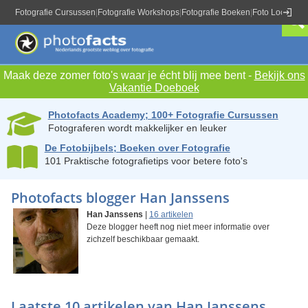
Fotografie Cursussen
|
Fotografie Workshops
|
Fotografie Boeken
|
Foto Locaties
|
Maak deze zomer foto's waar je écht blij mee bent -
Bekijk ons
Vakantie Doeboek
Photofacts Academy; 100+ Fotografie Cursussen
Fotograferen wordt makkelijker en leuker
De Fotobijbels; Boeken over Fotografie
101 Praktische fotografietips voor betere foto's
Photofacts blogger Han Janssens
Han Janssens
|
16 artikelen
Deze blogger heeft nog niet meer informatie over
zichzelf beschikbaar gemaakt.
Laatste 10 artikelen van Han Janssens