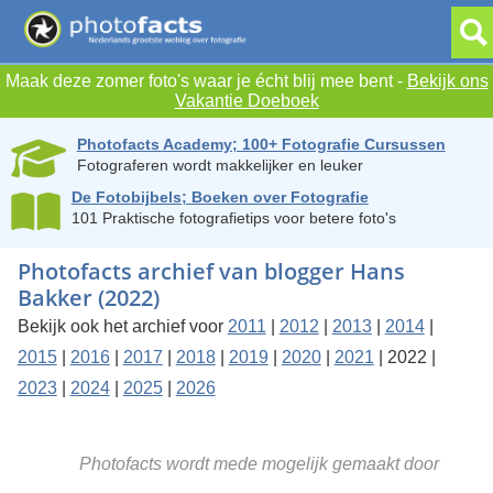
Maak deze zomer foto's waar je écht blij mee bent -
Bekijk ons
Vakantie Doeboek
Photofacts Academy; 100+ Fotografie Cursussen
Fotograferen wordt makkelijker en leuker
De Fotobijbels; Boeken over Fotografie
101 Praktische fotografietips voor betere foto's
Photofacts archief van blogger Hans
Bakker (2022)
Bekijk ook het archief voor
2011
|
2012
|
2013
|
2014
|
2015
|
2016
|
2017
|
2018
|
2019
|
2020
|
2021
| 2022 |
2023
|
2024
|
2025
|
2026
Photofacts wordt mede mogelijk gemaakt door