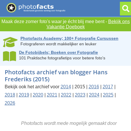
Maak deze zomer foto's waar je écht blij mee bent -
Bekijk ons
Vakantie Doeboek
Photofacts Academy; 100+ Fotografie Cursussen
Fotograferen wordt makkelijker en leuker
De Fotobijbels; Boeken over Fotografie
101 Praktische fotografietips voor betere foto's
Photofacts archief van blogger Hans
Frederiks (2015)
Bekijk ook het archief voor
2014
| 2015 |
2016
|
2017
|
2018
|
2019
|
2020
|
2021
|
2022
|
2023
|
2024
|
2025
|
2026
Photofacts wordt mede mogelijk gemaakt door