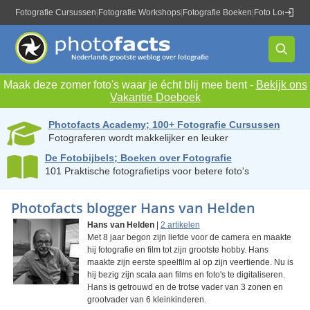
Fotografie Cursussen
|
Fotografie Workshops
|
Fotografie Boeken
|
Foto Locaties
|
Maak deze zomer foto's waar je écht blij mee bent -
Bekijk ons
Vakantie Doeboek
Photofacts Academy; 100+ Fotografie Cursussen
Fotograferen wordt makkelijker en leuker
De Fotobijbels; Boeken over Fotografie
101 Praktische fotografietips voor betere foto's
Photofacts blogger Hans van Helden
Hans van Helden
|
2 artikelen
Met 8 jaar begon zijn liefde voor de camera en maakte
hij fotografie en film tot zijn grootste hobby. Hans
maakte zijn eerste speelfilm al op zijn veertiende. Nu is
hij bezig zijn scala aan films en foto's te digitaliseren.
Hans is getrouwd en de trotse vader van 3 zonen en
grootvader van 6 kleinkinderen.