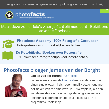
Fotografie Cursussen
|
Fotografie Workshops
|
Fotografie Boeken
|
Foto Locaties
|
Maak deze zomer foto's waar je écht blij mee bent -
Bekijk ons
Vakantie Doeboek
Photofacts Academy; 100+ Fotografie Cursussen
Fotograferen wordt makkelijker en leuker
De Fotobijbels; Boeken over Fotografie
101 Praktische fotografietips voor betere foto's
Photofacts blogger James van der Borght
James van der Borght
|
33 artikelen
James is werkzaam als
fotograaf
en doet dat vanuit zijn
eigen studio waar hij zich voornamelijk bezig houd met
het maken van reclamefoto's. In 1994 stapte hij als een
van de eerste over naar de digitale fotografie met als
belangrijkste gereedschappen zijn camera en het
programma Photoshop.