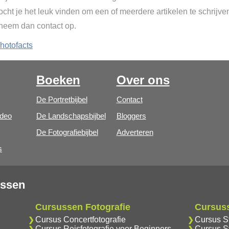
cht je het leuk vinden om een of meerdere artikelen te schrijve
 neem dan contact op.
hotofacts
Boeken
Over ons
De Portretbijbel
Contact
ideo
De Landschapsbijbel
Bloggers
De Fotografiebijbel
Adverteren
s
ussen
Cursussen Fotografie
Cursus
Cursus Concertfotografie
Cursus S
Cursus Reisfotografie voor Beginners
Cursus S