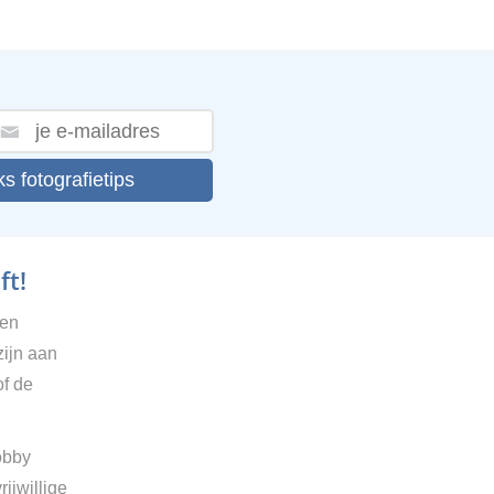
ks fotografietips
ft!
gen
zijn aan
of de
obby
ijwillige