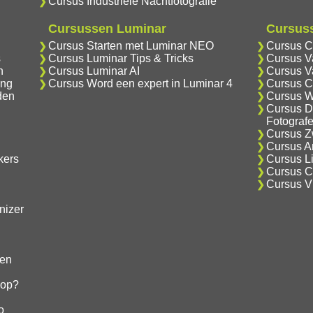
Cursus Industriele Nachtfotografie
Cursussen Luminar
Cursuss
Cursus Starten met Luminar NEO
Cursus C
s
Cursus Luminar Tips & Tricks
Cursus V
n
Cursus Luminar AI
Cursus V
ing
Cursus Word een expert in Luminar 4
Cursus C
den
Cursus W
Cursus D
Fotograf
Cursus Zw
Cursus An
kers
Cursus Li
Cursus Cr
Cursus V
nizer
gen
hop?
o