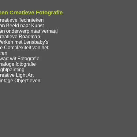
en Creatieve Fotografie
reatieve Technieken
an Beeld naar Kunst
an onderwerp naar verhaal
reatieve Roadmap
erken met Lensbaby's
e Complexiteit van het
eren
art-wit Fotografie
aloge fotografie
ghtpainting
eative Light Art
intage Objectieven