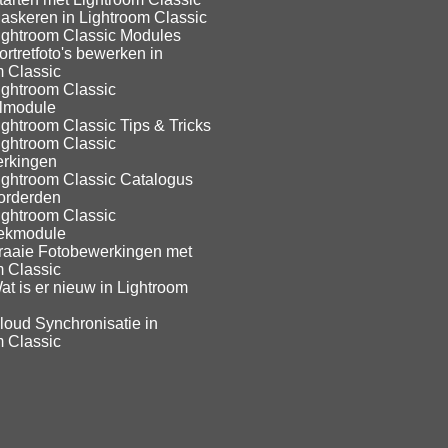
askeren in Lightroom Classic
ightroom Classic Modules
rtretfoto's bewerken in
m Classic
ightroom Classic
lmodule
ghtroom Classic Tips & Tricks
ightroom Classic
rkingen
ightroom Classic Catalogus
orderden
ightroom Classic
eekmodule
raaie Fotobewerkingen met
m Classic
t is er nieuw in Lightroom
loud Synchronisatie in
m Classic