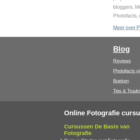
bloggers. Mo
Photofacts,
Meer over P
Blog
Reviews
Photofacts v
Boeken
Tips & Truuk
Online Fotografie curs
Cursussen De Basis van
Fotografie