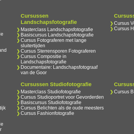
Cursussen
Cursuss
Landschapsfotografie
Cursus Vo
Cursus H
Masterclass Landschapsfotografie
ie
Basiscursus Landschapsfotografie
Cursus Fotograferen met lange
sluitertijden
and
Cursus Sterrensporen Fotograferen
Cursus Compositie in
Landschapsfotografie
Documentaire: Landschapsfotograaf
van de Goor
Cursussen Studiofotografie
Cursuss
Masterclass Studiofotografie
Cursus Br
Cursus Studioportret voor Gevorderden
Basiscursus Studiofotografie
ijk
Cursus Belichten als de oude meesters
Cursus Fashionfotografie
ie
r