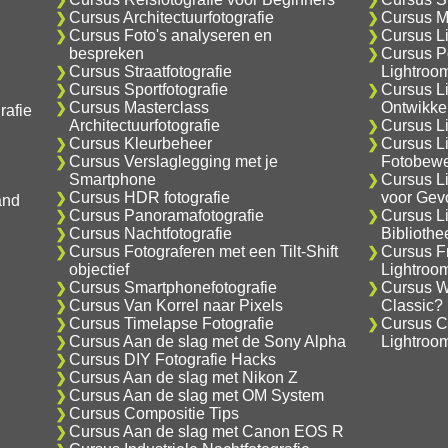
Cursus Architectuurfotografie
Cursus M
Cursus Foto's analyseren en
Cursus L
bespreken
Cursus Po
Cursus Straatfotografie
Lightroo
Cursus Sportfotografie
Cursus L
Cursus Masterclass
Ontwikke
rafie
Architectuurfotografie
Cursus Li
Cursus Kleurbeheer
Cursus L
Cursus Verslaglegging met je
Fotobewe
Smartphone
Cursus L
Cursus HDR fotografie
voor Gev
and
Cursus Panoramafotografie
Cursus L
Cursus Nachtfotografie
Biblioth
Cursus Fotograferen met een Tilt-Shift
Cursus F
objectief
Lightroo
Cursus Smartphonefotografie
Cursus Wa
Cursus Van Korrel naar Pixels
Classic?
Cursus Timelapse Fotografie
Cursus C
Cursus Aan de slag met de Sony Alpha
Lightroo
Cursus DIY Fotografie Hacks
Cursus Aan de slag met Nikon Z
Cursus Aan de slag met OM System
Cursus Compositie Tips
Cursus Aan de slag met Canon EOS R