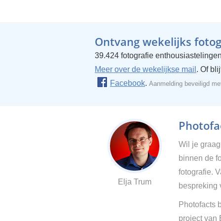
Ontvang wekelijks fotogr
39.424 fotografie enthousiastelingen
Meer over de wekelijkse mail
. Of bl
Facebook
.
Aanmelding beveiligd m
Photofac
Wil je graa
binnen de fo
fotografie. 
Elja Trum
bespreking 
Photofacts b
project van