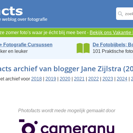
e zomer foto's waar je écht blij mee bent -
Bekijk ons Vakanti
+ Fotografie Cursussen
De Fotobijbels; B
ker en leuker
101 Praktische foto
cts archief van blogger Jane Zijlstra (2
et archief voor
2018
|
2019
|
2020
|
2021
|
2022
|
2023
|
2024
|
Photofacts wordt mede mogelijk gemaakt door