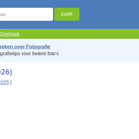
e Doeboek
oeken over Fotografie
grafietips voor betere foto's
026)
2025
|