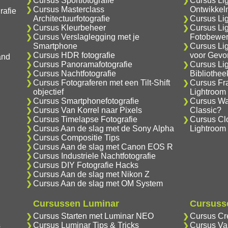
Cursus Sportfotografie
Cursus Li
Cursus Masterclass
Ontwikkel
rafie
Architectuurfotografie
Cursus Lig
Cursus Kleurbeheer
Cursus Li
Cursus Verslaglegging met je
Fotobewer
Smartphone
Cursus Li
Cursus HDR fotografie
voor Gevo
and
Cursus Panoramafotografie
Cursus Li
Cursus Nachtfotografie
Bibliothe
Cursus Fotograferen met een Tilt-Shift
Cursus Fr
objectief
Lightroom
Cursus Smartphonefotografie
Cursus Wat
Cursus Van Korrel naar Pixels
Classic?
Cursus Timelapse Fotografie
Cursus Cl
Cursus Aan de slag met de Sony Alpha
Lightroom
Cursus Compositie Tips
Cursus Aan de slag met Canon EOS R
Cursus Industriele Nachtfotografie
Cursus DIY Fotografie Hacks
Cursus Aan de slag met Nikon Z
Cursus Aan de slag met OM System
Cursussen Luminar
Cursusse
Cursus Starten met Luminar NEO
Cursus Cr
s
Cursus Luminar Tips & Tricks
Cursus Va