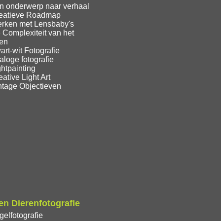
n onderwerp naar verhaal
eatieve Roadmap
rken met Lensbaby's
 Complexiteit van het
ren
rt-wit Fotografie
loge fotografie
htpainting
ative Light Art
ntage Objectieven
n Dierenfotografie
elfotografie