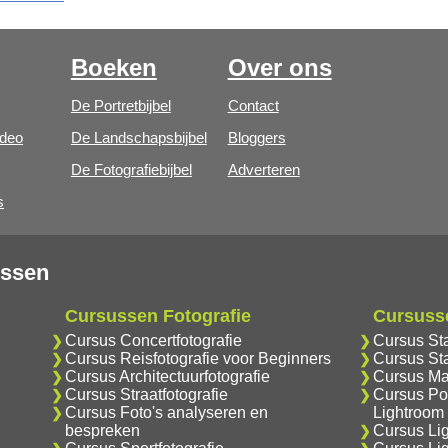
Boeken
Over ons
De Portretbijbel
Contact
ideo
De Landschapsbijbel
Bloggers
De Fotografiebijbel
Adverteren
s
ussen
Cursussen Fotografie
Cursuss
Cursus Concertfotografie
Cursus St
Cursus Reisfotografie voor Beginners
Cursus Sta
Cursus Architectuurfotografie
Cursus Ma
Cursus Straatfotografie
Cursus Por
Cursus Foto's analyseren en
Lightroom
bespreken
Cursus Li