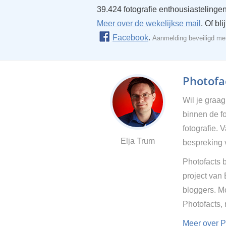
39.424 fotografie enthousiastelingen
Meer over de wekelijkse mail
. Of bl
Facebook
.
Aanmelding beveiligd m
Photofac
Wil je graa
binnen de fo
fotografie. 
Elja Trum
bespreking 
Photofacts b
project van
bloggers. Mo
Photofacts,
Meer over P