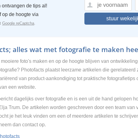
 ontvangen de tips al!
ijf op de hoogte via
stuur wekelij
et
Google reCaptcha
.
ts; alles wat met fotografie te maken hee
g mooiere foto's maken en op de hoogte blijven van ontwikkelin
tografie? Photofacts plaatst leerzame artikelen die gerelateerd 
Variërend van product-aankondiging tot praktische fotografietips 
van een website.
ericht dagelijks over fotografie en is een uit de hand gelopen h
 Elja Trum. De artikelen worden geschreven door een team van vr
cht je het leuk vinden om een of meerdere artikelen te schrijve
 neem dan contact op.
hotofacts