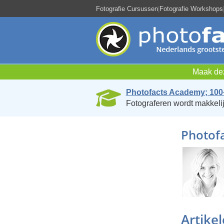
Fotografie Cursussen
|
Fotografie Workshops
Maak dez
Photofacts Academy; 100
Fotograferen wordt makkelij
Photofa
Artike