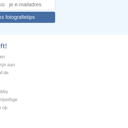
ks fotografietips
ft!
gen
zijn aan
of de
obby
ijwillige
n op