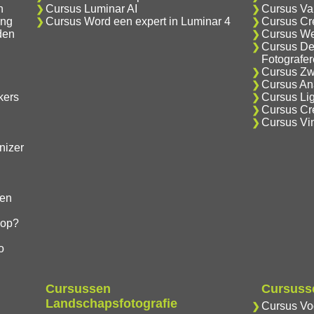
n
Cursus Luminar AI
Cursus Va
ing
Cursus Word een expert in Luminar 4
Cursus Cr
den
Cursus We
Cursus De
Fotografe
Cursus Zwa
Cursus Ana
kers
Cursus Lig
Cursus Cre
Cursus Vi
nizer
gen
hop?
o
Cursussen
Cursusse
Landschapsfotografie
Cursus Vog