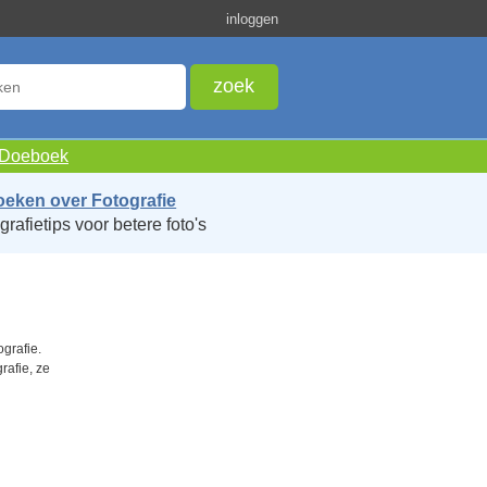
inloggen
e Doeboek
oeken over Fotografie
grafietips voor betere foto's
ografie.
rafie, ze