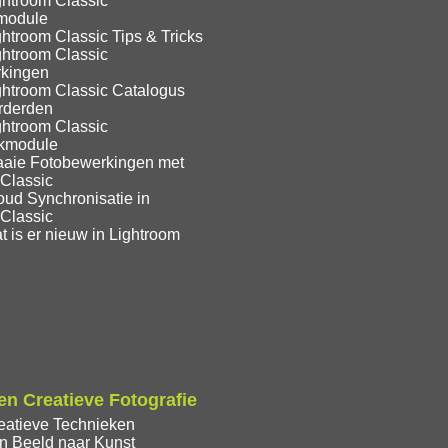
ghtroom Classic
module
htroom Classic Tips & Tricks
ghtroom Classic
kingen
ghtroom Classic Catalogus
rderden
ghtroom Classic
ekmodule
aaie Fotobewerkingen met
 Classic
oud Synchronisatie in
 Classic
 is er nieuw in Lightroom
n Creatieve Fotografie
eatieve Technieken
n Beeld naar Kunst