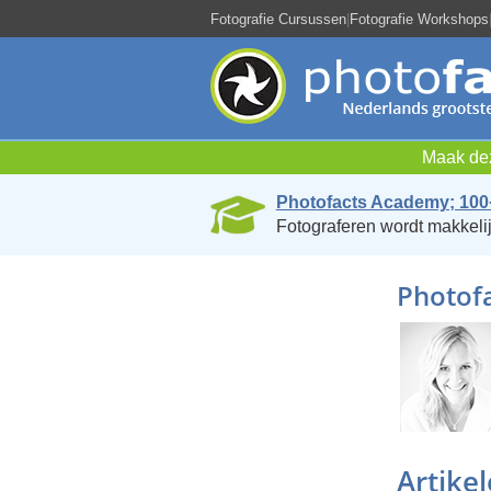
Fotografie Cursussen
|
Fotografie Workshops
Maak dez
Photofacts Academy; 100
Fotograferen wordt makkelij
Photofa
Artike