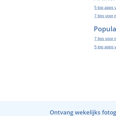
5 top apps 
7 tips voor
Popula
7 tips voor
5 top apps 
Ontvang wekelijks fotogr