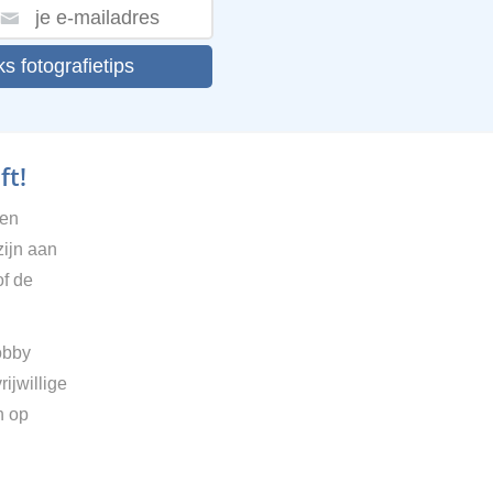
ks fotografietips
ft!
gen
zijn aan
of de
obby
ijwillige
n op