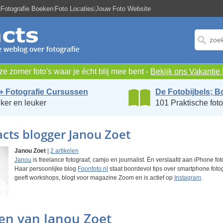
|
Fotografie Boeken
|
Foto Locaties
|
Jouw Foto Website
e zomer foto's waar je écht blij mee bent -
Bekijk ons Vakanti
+ Fotografie Cursussen
De Fotobijbels; B
ker en leuker
101 Praktische foto
cts blogger Janou Zoet
Janou Zoet
|
2 artikelen
Janou
is freelance fotograaf, camjo en journalist. Èn verslaafd aan iPhone fot
Haar persoonlijke blog
Foonfoto.nl
staat boordevol tips over smartphone fotog
geeft workshops, blogt voor magazine Zoom en is actief op
Instagram
.
len van Janou Zoet