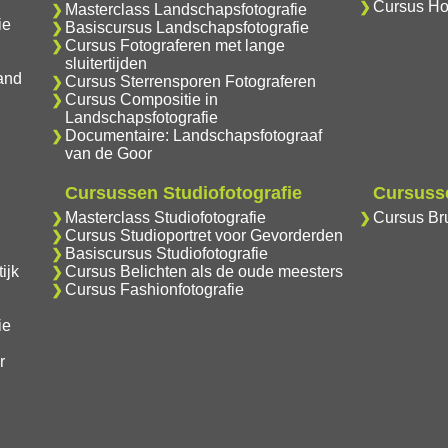
Cursus Ho
Masterclass Landschapsfotografie
ie
Basiscursus Landschapsfotografie
Cursus Fotograferen met lange
sluitertijden
and
Cursus Sterrensporen Fotograferen
Cursus Compositie in
Landschapsfotografie
Documentaire: Landschapsfotograaf
van de Goor
Cursussen Studiofotografie
Cursusse
Masterclass Studiofotografie
Cursus Bru
Cursus Studioportret voor Gevorderden
Basiscursus Studiofotografie
ijk
Cursus Belichten als de oude meesters
Cursus Fashionfotografie
ie
r