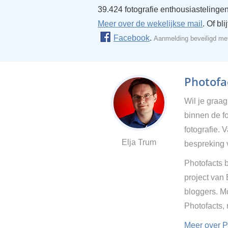
39.424 fotografie enthousiastelingen
Meer over de wekelijkse mail
. Of bl
Facebook
.
Aanmelding beveiligd m
Photofac
Wil je graa
binnen de fo
fotografie. 
Elja Trum
bespreking 
Photofacts b
project van
bloggers. Mo
Photofacts,
Meer over P