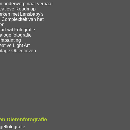
n onderwerp naar verhaal
eatieve Roadmap
rken met Lensbaby's
 Complexiteit van het
ren
rt-wit Fotografie
loge fotografie
htpainting
ative Light Art
ntage Objectieven
n Dierenfotografie
elfotografie