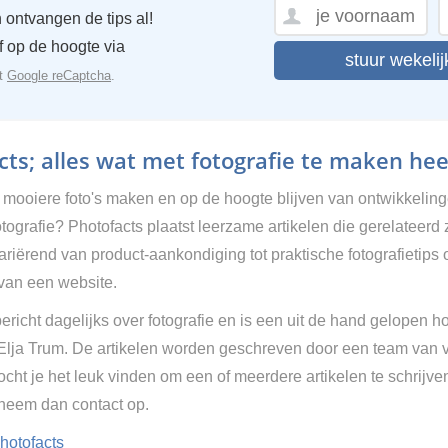
 ontvangen de tips al!
ijf op de hoogte via
stuur wekelij
et
Google reCaptcha
.
ts; alles wat met fotografie te maken hee
g mooiere foto's maken en op de hoogte blijven van ontwikkelin
tografie? Photofacts plaatst leerzame artikelen die gerelateerd 
Variërend van product-aankondiging tot praktische fotografietips 
van een website.
ericht dagelijks over fotografie en is een uit de hand gelopen h
 Elja Trum. De artikelen worden geschreven door een team van vr
cht je het leuk vinden om een of meerdere artikelen te schrijve
 neem dan contact op.
hotofacts