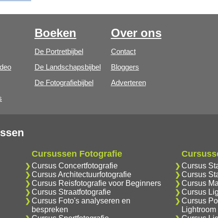
Boeken
Over ons
De Portretbijbel
Contact
ideo
De Landschapsbijbel
Bloggers
De Fotografiebijbel
Adverteren
s
ussen
Cursussen Fotografie
Cursuss
Cursus Concertfotografie
Cursus St
Cursus Architectuurfotografie
Cursus Sta
Cursus Reisfotografie voor Beginners
Cursus Ma
Cursus Straatfotografie
Cursus Li
Cursus Foto's analyseren en
Cursus Por
bespreken
Lightroom