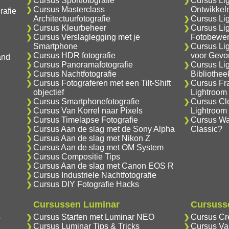
Cursus Sportfotografie
Cursus Li
Cursus Masterclass
Ontwikkel
rafie
Architectuurfotografie
Cursus Lig
Cursus Kleurbeheer
Cursus Li
Cursus Verslaglegging met je
Fotobewer
Smartphone
Cursus Li
Cursus HDR fotografie
voor Gevo
and
Cursus Panoramafotografie
Cursus Li
Cursus Nachtfotografie
Bibliothe
Cursus Fotograferen met een Tilt-Shift
Cursus Fr
objectief
Lightroom
Cursus Smartphonefotografie
Cursus Cl
Cursus Van Korrel naar Pixels
Lightroom
Cursus Timelapse Fotografie
Cursus Wat
Cursus Aan de slag met de Sony Alpha
Classic?
Cursus Aan de slag met Nikon Z
Cursus Aan de slag met OM System
Cursus Compositie Tips
Cursus Aan de slag met Canon EOS R
Cursus Industriele Nachtfotografie
Cursus DIY Fotografie Hacks
Cursussen Luminar
Cursusse
s
Cursus Starten met Luminar NEO
Cursus Cr
Cursus Luminar Tips & Tricks
Cursus Va