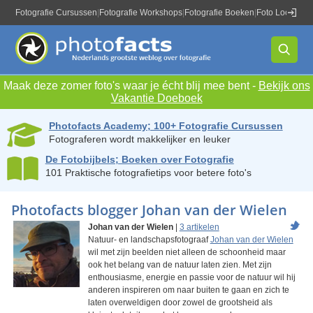
Fotografie Cursussen
|
Fotografie Workshops
|
Fotografie Boeken
|
Foto Locaties
|
Maak deze zomer foto's waar je écht blij mee bent -
Bekijk ons
Vakantie Doeboek
Photofacts Academy; 100+ Fotografie Cursussen
Fotograferen wordt makkelijker en leuker
De Fotobijbels; Boeken over Fotografie
101 Praktische fotografietips voor betere foto's
Photofacts blogger Johan van der Wielen
Johan van der Wielen
|
3 artikelen
Natuur- en landschapsfotograaf
Johan van der Wielen
wil met zijn beelden niet alleen de schoonheid maar
ook het belang van de natuur laten zien. Met zijn
enthousiasme, energie en passie voor de natuur wil hij
anderen inspireren om naar buiten te gaan en zich te
laten overweldigen door zowel de grootsheid als