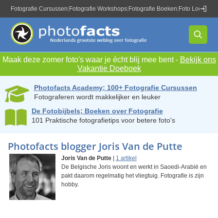
Fotografie Cursussen
|
Fotografie Workshops
|
Fotografie Boeken
|
Foto Locaties
|
Maak deze zomer foto's waar je écht blij mee bent -
Bekijk ons
Vakantie Doeboek
Photofacts Academy; 100+ Fotografie Cursussen
Fotograferen wordt makkelijker en leuker
De Fotobijbels; Boeken over Fotografie
101 Praktische fotografietips voor betere foto's
Photofacts blogger Joris Van de Putte
Joris Van de Putte
|
1 artikel
De Belgische Joris woont en werkt in Saoedi-Arabië en
pakt daarom regelmatig het vliegtuig. Fotografie is zijn
hobby.