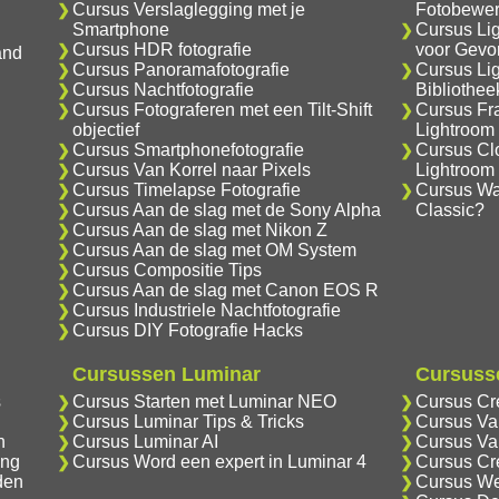
Cursus Verslaglegging met je
Fotobewer
Smartphone
Cursus Li
Cursus HDR fotografie
voor Gevo
and
Cursus Panoramafotografie
Cursus Li
Cursus Nachtfotografie
Bibliothe
Cursus Fotograferen met een Tilt-Shift
Cursus Fr
objectief
Lightroom
Cursus Smartphonefotografie
Cursus Cl
Cursus Van Korrel naar Pixels
Lightroom
Cursus Timelapse Fotografie
Cursus Wat
Cursus Aan de slag met de Sony Alpha
Classic?
Cursus Aan de slag met Nikon Z
Cursus Aan de slag met OM System
Cursus Compositie Tips
Cursus Aan de slag met Canon EOS R
Cursus Industriele Nachtfotografie
Cursus DIY Fotografie Hacks
Cursussen Luminar
Cursusse
s
Cursus Starten met Luminar NEO
Cursus Cr
Cursus Luminar Tips & Tricks
Cursus Va
n
Cursus Luminar AI
Cursus Va
ing
Cursus Word een expert in Luminar 4
Cursus Cr
den
Cursus We