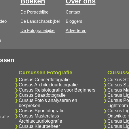
Boeken
Over ons
De Portretbijbel
Contact
ideo
De Landschapsbijbel
Bloggers
De Fotografiebijbel
Adverteren
s
ussen
Cursussen Fotografie
Cursuss
Cursus Concertfotografie
Cursus St
Cursus Architectuurfotografie
Cursus Sta
Cursus Reisfotografie voor Beginners
Cursus Ma
Cursus Straatfotografie
Cursus Li
Cursus Foto's analyseren en
Cursus Por
bespreken
Lightroom
Cursus Sportfotografie
Cursus Li
Cursus Masterclass
Ontwikkel
rafie
Architectuurfotografie
Cursus Lig
Cursus Kleurbeheer
Cursus Li