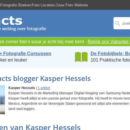
|
Fotografie Boeken
|
Foto Locaties
|
Jouw Foto Website
e zomer foto's waar je écht blij mee bent -
Bekijk ons Vakanti
+ Fotografie Cursussen
De Fotobijbels; B
ker en leuker
101 Praktische foto
cts blogger Kasper Hessels
Kasper Hessels
|
1 artikel
Kasper Hessels is de Marketing Manager Digital Imaging van Samsung Nede
Kasper heeft altijd al een passie gehad voor fotografie. Hij heeft in mooie la
Mexico, Argentinië en de Verenigde Staten gewoond wil altijd alle elementen
land vast leggen.
len van Kasper Hessels