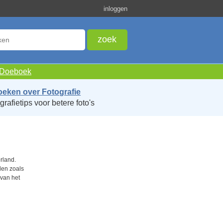
inloggen
e Doeboek
oeken over Fotografie
grafietips voor betere foto's
rland.
nden zoals
 van het