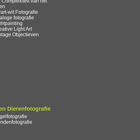
 Complexiteit van het
ren
rt-wit Fotografie
loge fotografie
htpainting
ative Light Art
ntage Objectieven
n Dierenfotografie
elfotografie
ndenfotografie