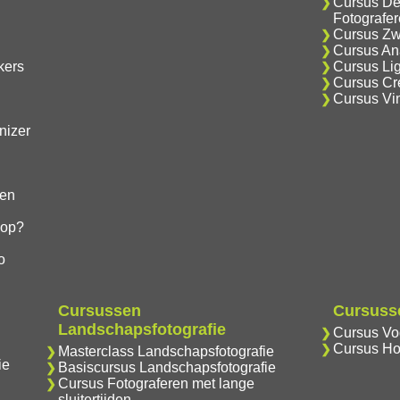
Cursus De
Fotografe
Cursus Zwa
Cursus Ana
kers
Cursus Lig
Cursus Cre
Cursus Vi
nizer
gen
hop?
o
Cursussen
Cursusse
Landschapsfotografie
Cursus Vog
Cursus Ho
Masterclass Landschapsfotografie
ie
Basiscursus Landschapsfotografie
Cursus Fotograferen met lange
sluitertijden