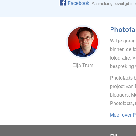
Facebook
.
Aanmelding beveiligd m
Photofac
Wil je graa
binnen de fo
fotografie. 
Elja Trum
bespreking 
Photofacts b
project van
bloggers. Mo
Photofacts,
Meer over P