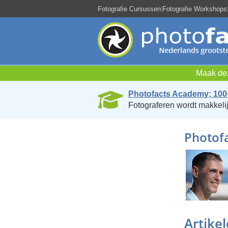
Fotografie Cursussen
|
Fotografie Workshops
Maak dez
Photofacts Academy; 100
Fotograferen wordt makkelij
Photofa
Artike