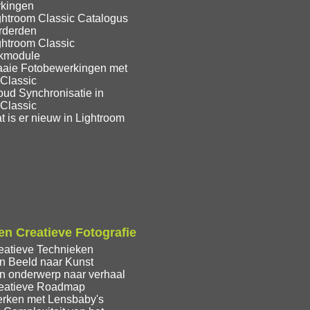
kingen
ghtroom Classic Catalogus
rderden
ghtroom Classic
ekmodule
aaie Fotobewerkingen met
 Classic
oud Synchronisatie in
 Classic
 is er nieuw in Lightroom
n Creatieve Fotografie
eatieve Technieken
n Beeld naar Kunst
n onderwerp naar verhaal
eatieve Roadmap
rken met Lensbaby's