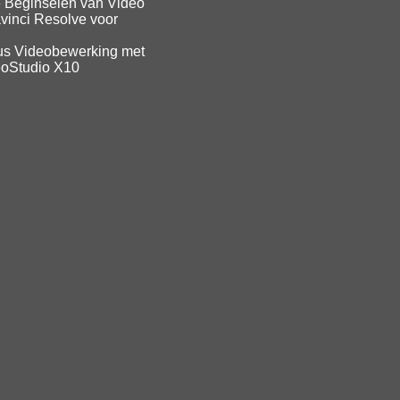
 Beginselen van Video
vinci Resolve voor
us Videobewerking met
eoStudio X10