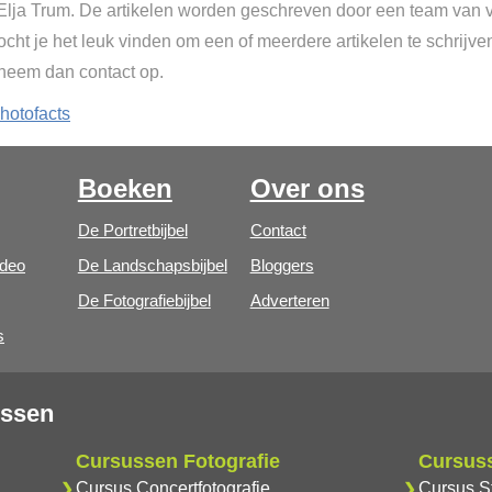
 Elja Trum. De artikelen worden geschreven door een team van vr
cht je het leuk vinden om een of meerdere artikelen te schrijve
 neem dan contact op.
hotofacts
Boeken
Over ons
De Portretbijbel
Contact
ideo
De Landschapsbijbel
Bloggers
De Fotografiebijbel
Adverteren
s
ussen
Cursussen Fotografie
Cursus
Cursus Concertfotografie
Cursus S