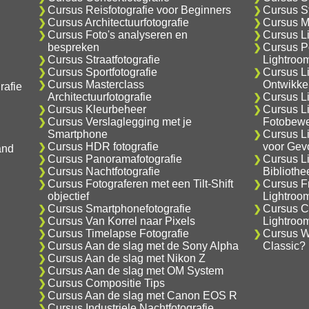
Cursus Reisfotografie voor Beginners
Cursus S
Cursus Architectuurfotografie
Cursus M
Cursus Foto's analyseren en
Cursus L
bespreken
Cursus Po
Cursus Straatfotografie
Lightroo
Cursus Sportfotografie
Cursus L
Cursus Masterclass
Ontwikke
rafie
Architectuurfotografie
Cursus Li
Cursus Kleurbeheer
Cursus L
Cursus Verslaglegging met je
Fotobewe
Smartphone
Cursus L
Cursus HDR fotografie
voor Gev
and
Cursus Panoramafotografie
Cursus L
Cursus Nachtfotografie
Biblioth
Cursus Fotograferen met een Tilt-Shift
Cursus F
objectief
Lightroo
Cursus Smartphonefotografie
Cursus C
Cursus Van Korrel naar Pixels
Lightroo
Cursus Timelapse Fotografie
Cursus Wa
Cursus Aan de slag met de Sony Alpha
Classic?
Cursus Aan de slag met Nikon Z
Cursus Aan de slag met OM System
Cursus Compositie Tips
Cursus Aan de slag met Canon EOS R
Cursus Industriele Nachtfotografie