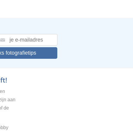
ks fotografietips
ft!
gen
zijn aan
of de
obby