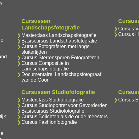
o
Cursussen
Cursuss
Landschapsfotografie
Cursus Vo
Cursus H
Masterclass Landschapsfotografie
ie
Basiscursus Landschapsfotografie
Cursus Fotograferen met lange
sluitertijden
and
Cursus Sterrensporen Fotograferen
Cursus Compositie in
Landschapsfotografie
Documentaire: Landschapsfotograaf
van de Goor
Cursussen Studiofotografie
Cursuss
Masterclass Studiofotografie
Cursus Br
Cursus Studioportret voor Gevorderden
Basiscursus Studiofotografie
ijk
Cursus Belichten als de oude meesters
Cursus Fashionfotografie
ie
r