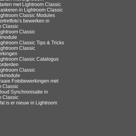
tarten met Lightroom Classic
askeren in Lightroom Classic
ightroom Classic Modules
rtretfoto's bewerken in
m Classic
ightroom Classic
lmodule
ghtroom Classic Tips & Tricks
ightroom Classic
rkingen
ightroom Classic Catalogus
orderden
ightroom Classic
eekmodule
raaie Fotobewerkingen met
m Classic
loud Synchronisatie in
m Classic
t is er nieuw in Lightroom