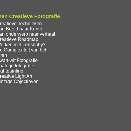
en Creatieve Fotografie
reatieve Technieken
an Beeld naar Kunst
an onderwerp naar verhaal
reatieve Roadmap
erken met Lensbaby's
e Complexiteit van het
eren
art-wit Fotografie
aloge fotografie
ghtpainting
eative Light Art
intage Objectieven