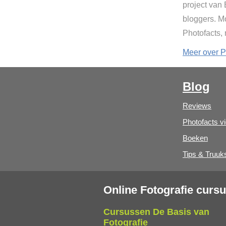
project van
bloggers. Mo
Photofacts,
Meer over P
Blog
Reviews
Photofacts v
Boeken
Tips & Truuk
Online Fotografie curs
Cursussen De Basis van
Fotografie