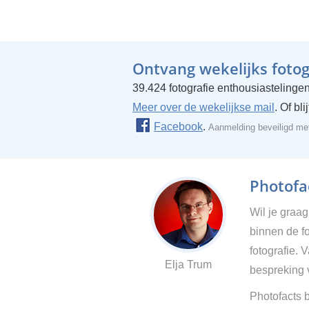
Ontvang wekelijks fotogr
39.424 fotografie enthousiastelingen
Meer over de wekelijkse mail
. Of bl
Facebook
.
Aanmelding beveiligd m
Photofac
Wil je graa
binnen de fo
fotografie. 
Elja Trum
bespreking 
Photofacts b