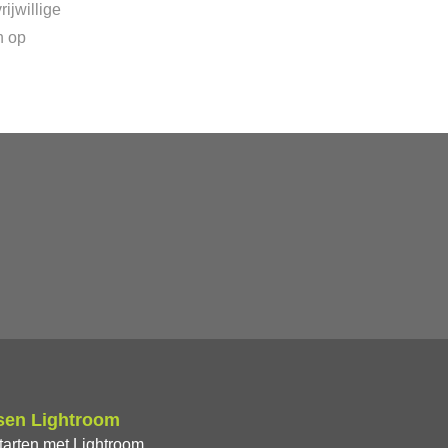
ijwillige
n op
sen Lightroom
tarten met Lightroom