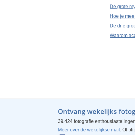
De grote my
Hoe je meer
De drie gro
Waarom acqu
Ontvang wekelijks fotogr
39.424 fotografie enthousiastelingen
Meer over de wekelijkse mail
. Of bl