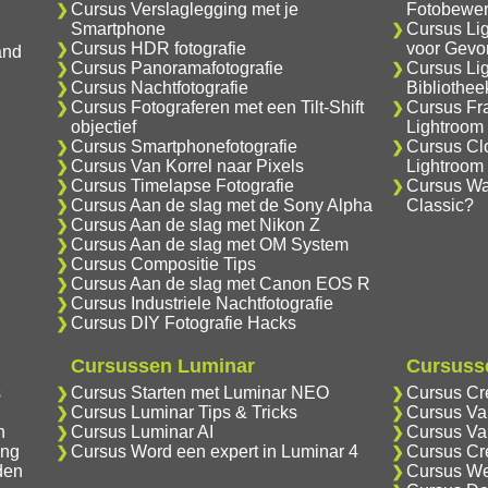
Cursus Verslaglegging met je
Fotobewer
Smartphone
Cursus Li
Cursus HDR fotografie
voor Gevo
and
Cursus Panoramafotografie
Cursus Li
Cursus Nachtfotografie
Bibliothe
Cursus Fotograferen met een Tilt-Shift
Cursus Fr
objectief
Lightroom
Cursus Smartphonefotografie
Cursus Cl
Cursus Van Korrel naar Pixels
Lightroom
Cursus Timelapse Fotografie
Cursus Wat
Cursus Aan de slag met de Sony Alpha
Classic?
Cursus Aan de slag met Nikon Z
Cursus Aan de slag met OM System
Cursus Compositie Tips
Cursus Aan de slag met Canon EOS R
Cursus Industriele Nachtfotografie
Cursus DIY Fotografie Hacks
Cursussen Luminar
Cursusse
s
Cursus Starten met Luminar NEO
Cursus Cr
Cursus Luminar Tips & Tricks
Cursus Va
n
Cursus Luminar AI
Cursus Va
ing
Cursus Word een expert in Luminar 4
Cursus Cr
den
Cursus We