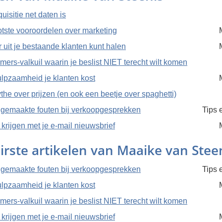
isitie net daten is
otste vooroordelen over marketing
 uit je bestaande klanten kunt halen
ers-valkuil waarin je beslist NIET terecht wilt komen
lpzaamheid je klanten kost
the over prijzen (en ook een beetje over spaghetti)
 gemaakte fouten bij verkoopgesprekken
Tips 
krijgen met je e-mail nieuwsbrief
irste artikelen van Maaike van Stee
 gemaakte fouten bij verkoopgesprekken
Tips 
lpzaamheid je klanten kost
ers-valkuil waarin je beslist NIET terecht wilt komen
krijgen met je e-mail nieuwsbrief