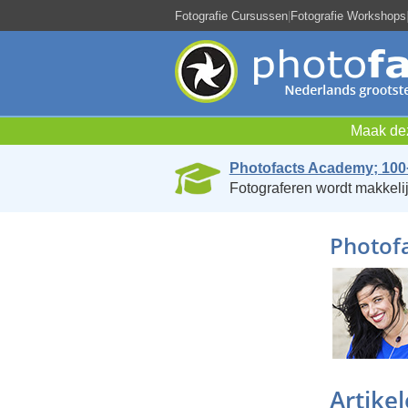
Fotografie Cursussen
|
Fotografie Workshops
Maak dez
Photofacts Academy; 100
Fotograferen wordt makkelij
Photofa
Artike