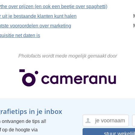
the over prijzen (en ook een beetje over spaghetti)
 uit je bestaande klanten kunt halen
otste vooroordelen over marketing
isitie net daten is
Photofacts wordt mede mogelijk gemaakt door
afietips in je inbox
 ontvangen de tips al!
ijf op de hoogte via
stuur wekelij