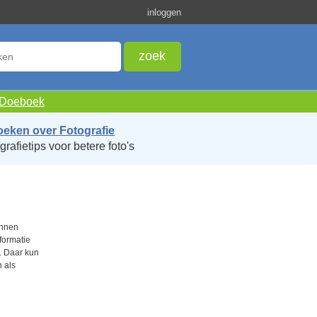
inloggen
e Doeboek
oeken over Fotografie
grafietips voor betere foto's
unnen
formatie
. Daar kun
 als