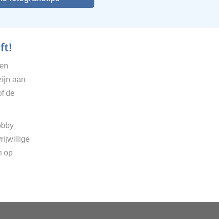
ft!
gen
zijn aan
of de
obby
ijwillige
n op