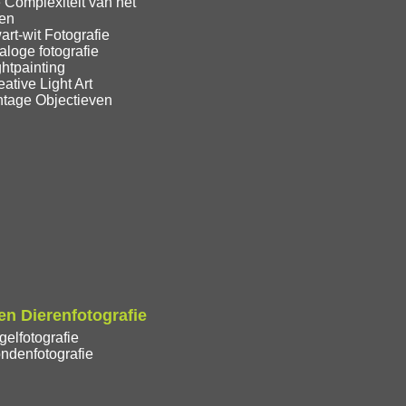
 Complexiteit van het
ren
rt-wit Fotografie
loge fotografie
htpainting
ative Light Art
ntage Objectieven
n Dierenfotografie
elfotografie
ndenfotografie