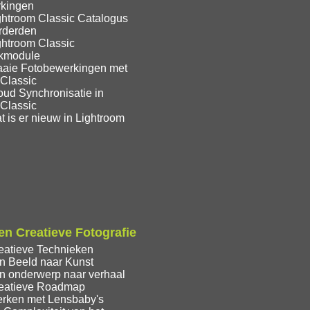
kingen
ghtroom Classic Catalogus
rderden
ghtroom Classic
ekmodule
aaie Fotobewerkingen met
 Classic
oud Synchronisatie in
 Classic
 is er nieuw in Lightroom
n Creatieve Fotografie
eatieve Technieken
n Beeld naar Kunst
n onderwerp naar verhaal
eatieve Roadmap
rken met Lensbaby's