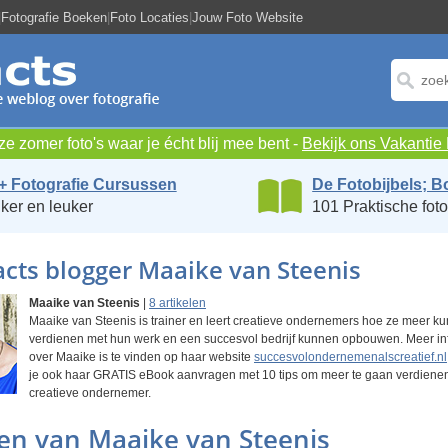
|
Fotografie Boeken
|
Foto Locaties
|
Jouw Foto Website
e zomer foto's waar je écht blij mee bent -
Bekijk ons Vakanti
+ Fotografie Cursussen
De Fotobijbels; B
ker en leuker
101 Praktische foto
cts blogger Maaike van Steenis
Maaike van Steenis
|
8 artikelen
Maaike van Steenis is trainer en leert creatieve ondernemers hoe ze meer k
verdienen met hun werk en een succesvol bedrijf kunnen opbouwen. Meer in
over Maaike is te vinden op haar website
succesvolondernemenalscreatief.nl
je ook haar GRATIS eBook aanvragen met 10 tips om meer te gaan verdienen
creatieve ondernemer.
len van Maaike van Steenis