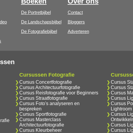
Boeken
Over ons
De Portretbijbel
Contact
ideo
De Landschapsbijbel
Bloggers
De Fotografiebijbel
Adverteren
s
ussen
Cursussen Fotografie
Cursuss
Cursus Concertfotografie
Cursus St
Cursus Architectuurfotografie
Cursus Sta
Cursus Reisfotografie voor Beginners
Cursus Ma
Cursus Straatfotografie
Cursus Li
Cursus Foto's analyseren en
Cursus Por
bespreken
Lightroom
Cursus Sportfotografie
Cursus Li
Cursus Masterclass
Ontwikkel
rafie
Architectuurfotografie
Cursus Lig
Cursus Kleurbeheer
Cursus Li