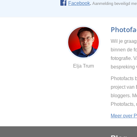
Facebook
.
Aanmelding beveiligd m
Photofac
Wil je graa
binnen de fo
fotografie. 
Elja Trum
bespreking 
Photofacts b
project van
bloggers. Mo
Photofacts,
Meer over P