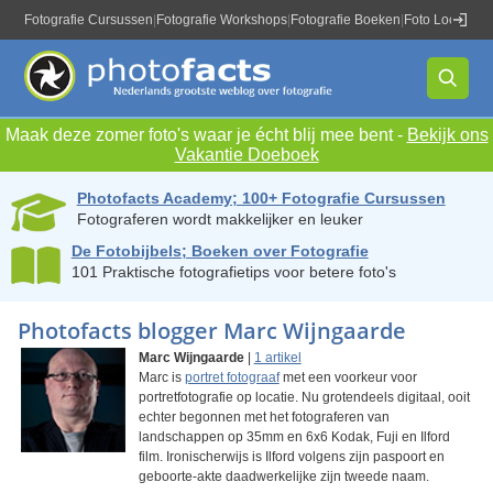
Fotografie Cursussen
|
Fotografie Workshops
|
Fotografie Boeken
|
Foto Locaties
|
Maak deze zomer foto's waar je écht blij mee bent -
Bekijk ons
Vakantie Doeboek
Photofacts Academy; 100+ Fotografie Cursussen
Fotograferen wordt makkelijker en leuker
De Fotobijbels; Boeken over Fotografie
101 Praktische fotografietips voor betere foto's
Photofacts blogger Marc Wijngaarde
Marc Wijngaarde
|
1 artikel
Marc is
portret fotograaf
met een voorkeur voor
portretfotografie op locatie. Nu grotendeels digitaal, ooit
echter begonnen met het fotograferen van
landschappen op 35mm en 6x6 Kodak, Fuji en Ilford
film. Ironischerwijs is Ilford volgens zijn paspoort en
geboorte-akte daadwerkelijke zijn tweede naam.