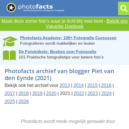
Maak deze zomer foto's waar je écht blij mee bent -
Bekijk ons
Vakantie Doeboek
Photofacts Academy; 100+ Fotografie Cursussen
Fotograferen wordt makkelijker en leuker
De Fotobijbels; Boeken over Fotografie
101 Praktische fotografietips voor betere foto's
Photofacts archief van blogger Piet van
den Eynde (2021)
Bekijk ook het archief voor
2013
|
2014
|
2015
|
2016
|
2017
|
2018
|
2019
|
2020
| 2021 |
2022
|
2023
|
2024
|
2025
|
2026
Photofacts wordt mede mogelijk gemaakt door