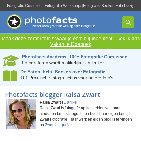
Fotografie Cursussen
|
Fotografie Workshops
|
Fotografie Boeken
|
Foto Locaties
|
Maak deze zomer foto's waar je écht blij mee bent -
Bekijk ons
Vakantie Doeboek
Photofacts Academy; 100+ Fotografie Cursussen
Fotograferen wordt makkelijker en leuker
De Fotobijbels; Boeken over Fotografie
101 Praktische fotografietips voor betere foto's
Photofacts blogger Raisa Zwart
Raisa Zwart
|
1 artikel
Raisa Zwart is fotografe op het gebied van portret-
mode- en bruidsfotografie en heeft haar eigen bedrijf:
Zwart Fotografie. Haar werk en eigen blog is te vinden
op
Zwartfotografie.nl
.