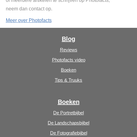
of meerdere artikelen te schrijven op Photofacts,
neem dan contact op.
Meer over Photofacts
Blog
Reviews
Photofacts video
Boeken
Tips & Truuks
Boeken
De Portretbijbel
De Landschapsbijbel
De Fotografiebijbel