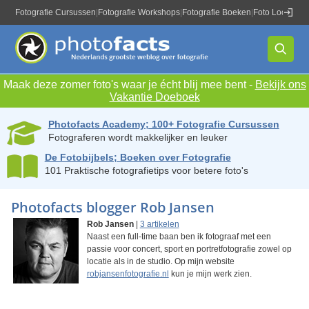
Fotografie Cursussen
|
Fotografie Workshops
|
Fotografie Boeken
|
Foto Locaties
|
Maak deze zomer foto's waar je écht blij mee bent -
Bekijk ons
Vakantie Doeboek
Photofacts Academy; 100+ Fotografie Cursussen
Fotograferen wordt makkelijker en leuker
De Fotobijbels; Boeken over Fotografie
101 Praktische fotografietips voor betere foto's
Photofacts blogger Rob Jansen
Rob Jansen
|
3 artikelen
Naast een full-time baan ben ik fotograaf met een
passie voor concert, sport en portretfotografie zowel op
locatie als in de studio. Op mijn website
robjansenfotografie.nl
kun je mijn werk zien.